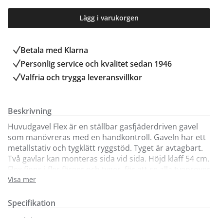
Lägg i varukorgen
Betala med Klarna
Personlig service och kvalitet sedan 1946
Valfria och trygga leveransvillkor
Beskrivning
Huvudgavel Flex är en ställbar gasfjäderdriven gavel
som manövreras med en handkontroll. Gaveln har ett
metallstativ och tygklätt ryggstöd. Tyget är avtagbart.
Två gavlar kan monteras sida vid sida. Höjd klaff 54 cm.
Flex finns i fler färger och tyger, för att se alla tygprover
besök våra butiker.
Visa mer
Vid beställning av Flex huvudgavel, ange vilken DUX
Specifikation
sängmodell som gaveln ska anpassas till i