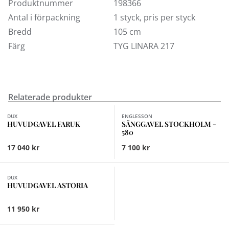
meddelandefältet (kassan). Tillverkaren anpassar
Produktnummer
198366
sänggaveln efter den sängmodell du har valt, så höjd
Antal i förpackning
1 styck, pris per styck
och infästningar blir rätt. Vid eventuella frågor
Bredd
105 cm
kontakta kundtjänst.
Färg
TYG LINARA 217
Relaterade produkter
Finns i fler val (16)
DUX
ENGLESSON
HUVUDGAVEL FARUK
SÄNGGAVEL STOCKHOLM -
580
17 040 kr
7 100 kr
Finns i fler val (28)
DUX
HUVUDGAVEL ASTORIA
11 950 kr