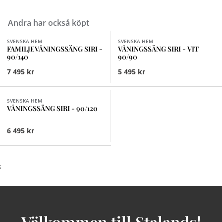
Andra har också köpt
Finns i fler val (2)
SVENSKA HEM
SVENSKA HEM
FAMILJEVÅNINGSSÄNG SIRI -
VÅNINGSSÄNG SIRI - VIT
90/140
90/90
7 495 kr
5 495 kr
Finns i fler val (2)
SVENSKA HEM
VÅNINGSSÄNG SIRI - 90/120
6 495 kr
;
Välkommen till Stalands!