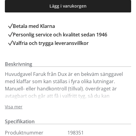
Lägg i varukorgen
Betala med Klarna
Personlig service och kvalitet sedan 1946
Valfria och trygga leveransvillkor
Beskrivning
Huvudgavel Faruk från Dux är en bekväm sänggavel
med klaffar som kan ställas i fyra olika lutningar.
Manuell- eller handkontroll (tillval). överdraget är
avtagbart och går att få i valfritt tyg, så du kan
kombinera stomme och överdrag i olika färger/tyger.
Visa mer
Höjd 80–93 cm beroende på sängmodell. Faruk finns i
fler storlekar, färger och tyger, för att se hela utbudet
Specifikation
besök våra butiker. Ingår i priset:Manuell kontroll för
lutning i fyra lägenHål för montering av
Produktnummer
198351