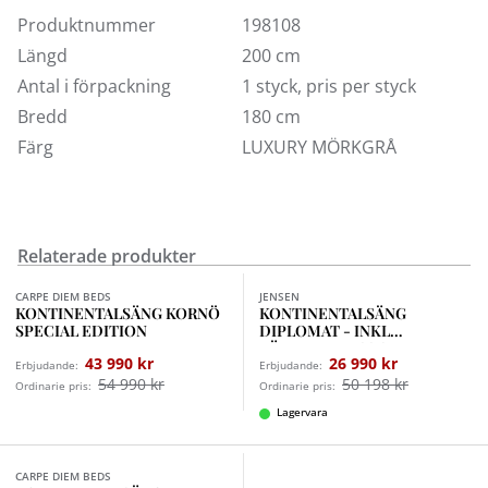
viktlöshet som måste upplevas. Med Sandö får du en
Produktnummer
198108
fantastisk liggkomfort och en vackert designad möbel.
Designad med passion för sömn, och en passion för
Längd
200 cm
livet. Sandö finns i 8 standardfärger och i storlekarna
Antal i förpackning
1 styck, pris per styck
90, 105, 120, 140, 160, 180 och 210 cm. Här kan du köpa
Bredd
180 cm
sängen i tyg Luxury, komfort medium/fast och i tre
Färg
LUXURY MÖRKGRÅ
storlekar.
Pris är exklusive bäddmadrass och sängben.
Om du vill beställa i annat tyg eller storlek kan du
kontakta någon av våra butiker. Se även våra
Relaterade produkter
Finns i fler val (2)
bäddmadrasser och sänggavlar.
CARPE DIEM BEDS
JENSEN
KONTINENTALSÄNG KORNÖ
KONTINENTALSÄNG
SPECIAL EDITION
DIPLOMAT - INKL
BÄDDMADRASS SLEEP II
43 990 kr
26 990 kr
Erbjudande:
Erbjudande:
54 990 kr
50 198 kr
Ordinarie pris:
Ordinarie pris:
Lagervara
Finns i fler val (12)
CARPE DIEM BEDS