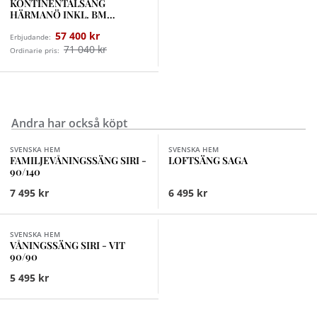
KONTINENTALSÄNG
HÄRMANÖ INKL. BM
PREMIUM
57 400 kr
Erbjudande:
71 040 kr
Ordinarie pris:
Andra har också köpt
Finns i fler val (2)
Finns i fler val (2)
SVENSKA HEM
SVENSKA HEM
FAMILJEVÅNINGSSÄNG SIRI -
LOFTSÄNG SAGA
90/140
7 495 kr
6 495 kr
SVENSKA HEM
VÅNINGSSÄNG SIRI - VIT
90/90
5 495 kr