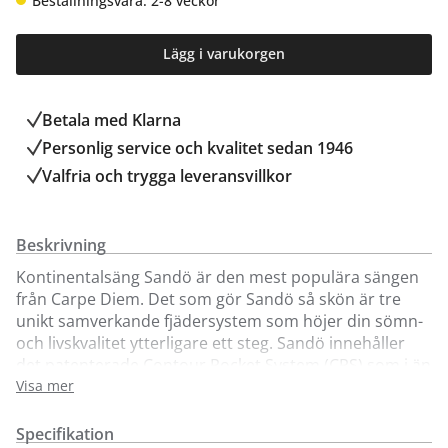
Beställningsvara: 2-8 veckor
Lägg i varukorgen
Betala med Klarna
Personlig service och kvalitet sedan 1946
Valfria och trygga leveransvillkor
Beskrivning
Kontinentalsäng Sandö är den mest populära sängen
från Carpe Diem. Det som gör Sandö så skön är tre
unikt samverkande fjädersystem som höjer din sömn-
och livskvalitet ytterligare ett steg. Sandö innehåller
det patenterade Contour Pocket System (CPS) som i än
högre grad tar hand om kroppens konturer och
Visa mer
utskjutande delar så som axel, höft och stuss.
Tillsammans med fjäderdjupet ger det dig en känsla av
Specifikation