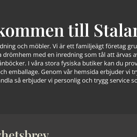
kommen till Stala
edning och möbler. Vi är ett familjeägt företag g
 drömhem med en inredning som tål att ärvas av
lånböcker. I våra stora fysiska butiker kan du prov
 emballage. Genom vår hemsida erbjuder vi trygg
ndla så erbjuder vi personlig och trygg service s
hetsbrev