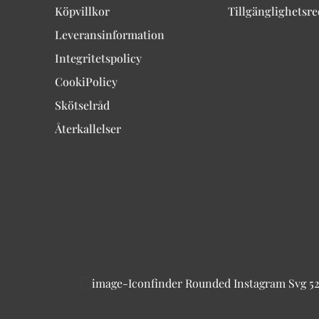
Köpvillkor
Tillgänglighetsr
Leveransinformation
Integritetspolicy
CookiPolicy
Skötselråd
Återkallelser