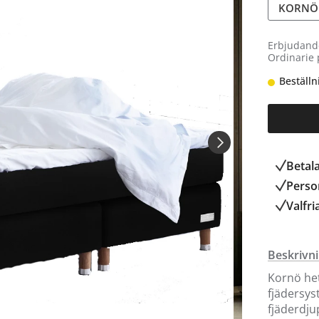
KORNÖ 
Erbjudand
Ordinarie 
Beställn
Betal
Person
Valfri
Beskrivn
Kornö he
fjädersys
fjäderdju