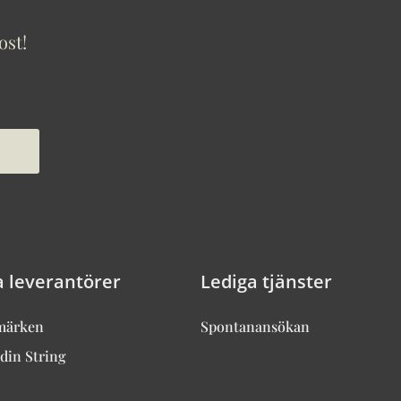
ost!
a leverantörer
Lediga tjänster
märken
Spontanansökan
din String