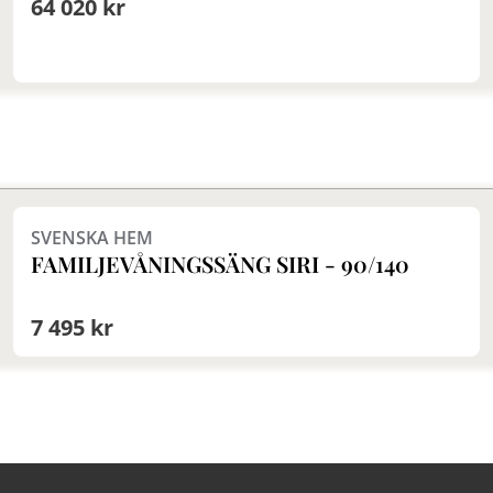
64 020 kr
Finns i fler val (2)
SVENSKA HEM
FAMILJEVÅNINGSSÄNG SIRI - 90/140
7 495 kr