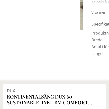
är också
tryckavl
pocketspr
Visa mer
sängkomf
med talal
Specifika
svart kon
Produkt
sänggavel
Bredd
Ingår i pr
Antal i f
Kontinent
Längd
Bäddmadr
Finns i fler val (9)
DUX
KONTINENTALSÄNG DUX 60
SUSTAINABLE, INKL BM COMFORT
MEDIUM