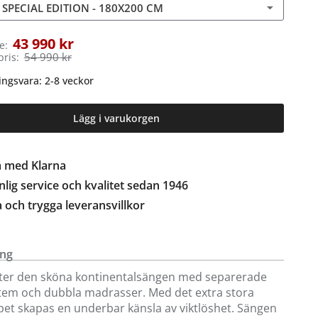
SPECIAL EDITION - 180X200 CM
43 990 kr
e:
54 990 kr
pris:
ingsvara: 2-8 veckor
Lägg i varukorgen
a med Klarna
lig service och kvalitet sedan 1946
a och trygga leveransvillkor
ing
ter den sköna kontinentalsängen med separerade
tem och dubbla madrasser. Med det extra stora
pet skapas en underbar känsla av viktlöshet. Sängen