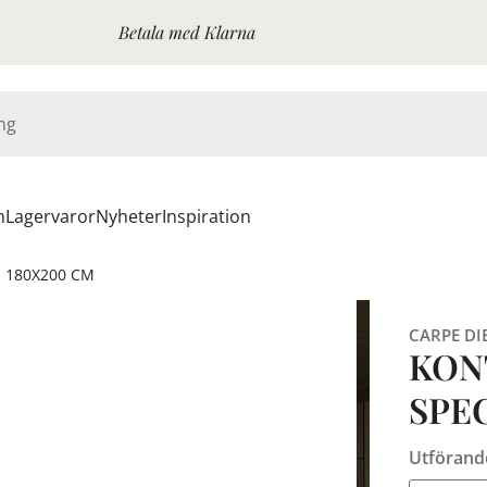
Betala med Klarna
n
Lagervaror
Nyheter
Inspiration
- 180X200 CM
CARPE DI
KON
SPE
Utförand