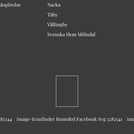
edogörelse
Nacka
Täby
Vällingby
Svenska Hem Mölndal