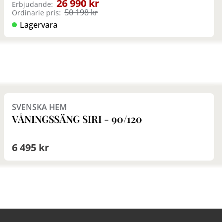
26 990 kr
Erbjudande:
50 198 kr
Ordinarie pris:
Lagervara
Finns i fler val (2)
SVENSKA HEM
VÅNINGSSÄNG SIRI - 90/120
6 495 kr