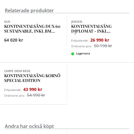
Relaterade produkter
Finns i fler val (9)
DUX
JENSEN
KONTINENTALSÄNG DUX 60
KONTINENTALSÄNG
SUSTAINABLE, INKL BM
DIPLOMAT - INKL
COMFORT MEDIUM
BÄDDMADRASS SLEEP II
64 020 kr
26 990 kr
Erbjudande:
50 198 kr
Ordinarie pris:
Lagervara
Finns i fler val (2)
CARPE DIEM BEDS
KONTINENTALSÄNG KORNÖ
SPECIAL EDITION
43 990 kr
Erbjudande:
54 990 kr
Ordinarie pris:
Andra har också köpt
Finns i fler val (2)
Finns i fler val (2)