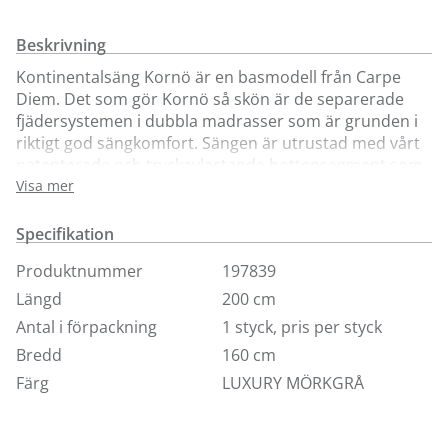
Beskrivning
Kontinentalsäng Kornö är en basmodell från Carpe
Diem. Det som gör Kornö så skön är de separerade
fjädersystemen i dubbla madrasser som är grunden i
riktigt god sängkomfort. Sängen är utrustad med vårt
patenterade och tryckavlastande bottensegment som
ökar din sovkomfort ytterligare. Kornö är designad för
Visa mer
att vara lika vacker att se på som den är behaglig att
ligga i, där sömnkvalitet ger livskvalitet. Finns i 8
Specifikation
standardtyger, visas här i tyg Luxury.
Produktnummer
197839
Ben och bäddmadrass ingår ej.
Längd
200 cm
Antal i förpackning
1 styck, pris per styck
Bredd
160 cm
Färg
LUXURY MÖRKGRÅ