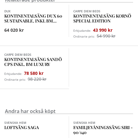
Finns i fler val (9)
Finns i fler val (2)
DUX
CARPE DIEM BEDS
KONTINENTALSÄNG DUX 60
KONTINENTALSÄNG KORNÖ
SUSTAINABLE, INKL BM
SPECIAL EDITION
COMFORT MEDIUM
64 020 kr
43 990 kr
Erbjudande:
54 990 kr
Ordinarie pris:
Finns i fler val (12)
CARPE DIEM BEDS
KONTINENTALSÄNG SANDÖ
CPS INKL. BM LUXURY
78 580 kr
Erbjudande:
98 220 kr
Ordinarie pris:
Andra har också köpt
Finns i fler val (2)
Finns i fler val (2)
SVENSKA HEM
SVENSKA HEM
LOFTSÄNG SAGA
FAMILJEVÅNINGSSÄNG SIRI -
90/140