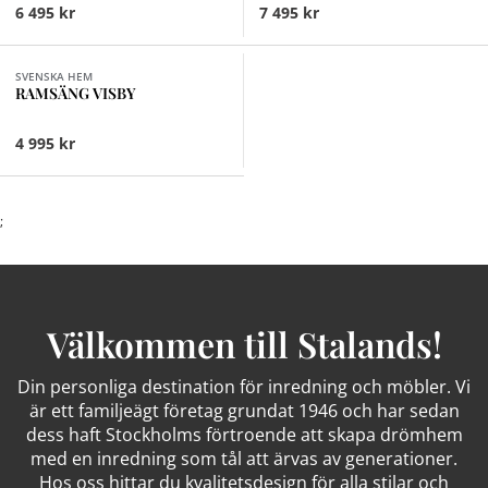
6 495 kr
7 495 kr
Finns i fler val (3)
SVENSKA HEM
RAMSÄNG VISBY
4 995 kr
;
Välkommen till Stalands!
Din personliga destination för inredning och möbler. Vi
är ett familjeägt företag grundat 1946 och har sedan
dess haft Stockholms förtroende att skapa drömhem
med en inredning som tål att ärvas av generationer.
Hos oss hittar du kvalitetsdesign för alla stilar och