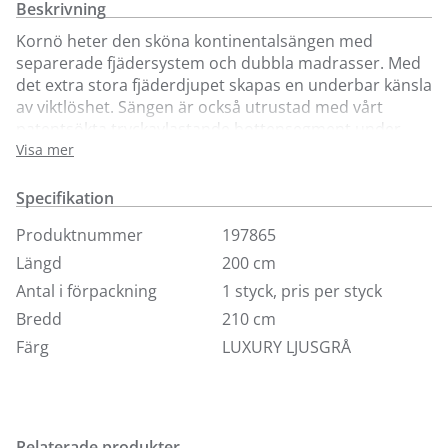
Beskrivning
Kornö heter den sköna kontinentalsängen med
separerade fjädersystem och dubbla madrasser. Med
det extra stora fjäderdjupet skapas en underbar känsla
av viktlöshet. Sängen är också utrustad med vårt
patentsökta tryckavlastande bottensegment under
madrassens pocketspringsystem, vilket är grunden i
Visa mer
riktigt god sängkomfort. Bäddmadrassen Prestige är
följsam, stoppad med talalaylatex och har ett vitt
Specifikation
avtagbart stretchtyg med svart kontrastband, som kan
Produktnummer
197865
tvättas i 60°C. Höjd 5 cm. Ben ingår ej.
Längd
200 cm
Finns i 8 standardtyger, visas här i tyg Luxury.
Antal i förpackning
1 styck, pris per styck
Ingår i priset:
Bredd
210 cm
Färg
LUXURY LJUSGRÅ
Kontinentalsäng Kornö 160-210x200 cm
Bäddmadrass Prestige 160-210x200 cm
Relaterade produkter