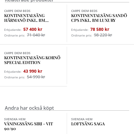
Finns i fler val (12)
Finns i fler val (12)
CARPE DIEM BEDS
CARPE DIEM BEDS
KONTINENTALSÄNG
KONTINENTALSÄNG SANDÖ
HÄRMANÖ INKL. BM
CPS INKL. BM LUXURY
PREMIUM
57 400 kr
78 580 kr
Erbjudande:
Erbjudande:
71 040 kr
98 220 kr
Ordinarie pris:
Ordinarie pris:
Finns i fler val (2)
CARPE DIEM BEDS
KONTINENTALSÄNG KORNÖ
SPECIAL EDITION
43 990 kr
Erbjudande:
54 990 kr
Ordinarie pris:
Andra har också köpt
Finns i fler val (2)
SVENSKA HEM
SVENSKA HEM
VÅNINGSSÄNG SIRI - VIT
LOFTSÄNG SAGA
90/90