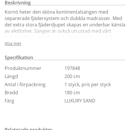
Beskrivning
Kornö heter den sköna kontinentalsängen med
separerade fjädersystem och dubbla madrasser. Med
det extra stora fjäderdjupet skapas en underbar känsla
av viktlöshet. Sängen är också utrustad med vårt
patentsökta tryckavlastande bottensegment under
madrassens pocketspringsystem, vilket är grunden i
Visa mer
riktigt god sängkomfort. Bäddmadrassen Prestige är
följsam, stoppad med talalaylatex och har ett vitt
Specifikation
avtagbart stretchtyg med svart kontrastband, som kan
Produktnummer
197848
tvättas i 60°C. Höjd 5 cm. Ben ingår ej.
Längd
200 cm
Finns i 8 standardtyger, visas här i tyg Luxury.
Antal i förpackning
1 styck, pris per styck
Ingår i priset:
Bredd
180 cm
Färg
LUXURY SAND
Kontinentalsäng Kornö 160-210x200 cm
Bäddmadrass Prestige 160-210x200 cm
Relaterade produkter