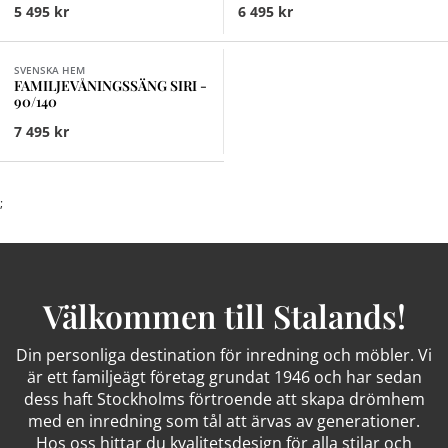
5 495 kr
6 495 kr
Finns i fler val (2)
SVENSKA HEM
FAMILJEVÅNINGSSÄNG SIRI -
90/140
7 495 kr
;
Välkommen till Stalands!
Din personliga destination för inredning och möbler. Vi
är ett familjeägt företag grundat 1946 och har sedan
dess haft Stockholms förtroende att skapa drömhem
med en inredning som tål att ärvas av generationer.
Hos oss hittar du kvalitetsdesign för alla stilar och