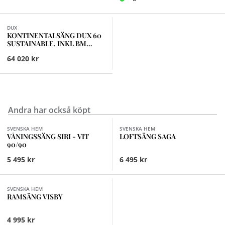
Finns i fler val (9)
DUX
KONTINENTALSÄNG DUX 60
SUSTAINABLE, INKL BM
COMFORT MEDIUM
64 020 kr
Andra har också köpt
Finns i fler val (2)
SVENSKA HEM
SVENSKA HEM
VÅNINGSSÄNG SIRI - VIT
LOFTSÄNG SAGA
90/90
5 495 kr
6 495 kr
Finns i fler val (3)
SVENSKA HEM
RAMSÄNG VISBY
4 995 kr