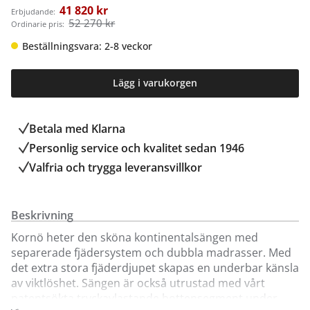
41 820 kr
Erbjudande:
52 270 kr
Ordinarie pris:
Beställningsvara: 2-8 veckor
Lägg i varukorgen
Betala med Klarna
Personlig service och kvalitet sedan 1946
Valfria och trygga leveransvillkor
Beskrivning
Kornö heter den sköna kontinentalsängen med
separerade fjädersystem och dubbla madrasser. Med
det extra stora fjäderdjupet skapas en underbar känsla
av viktlöshet. Sängen är också utrustad med vårt
patentsökta tryckavlastande bottensegment under