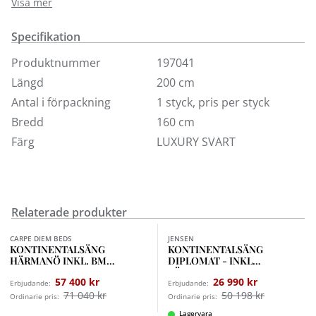
madrassens pocketspringsystem, vilket är grunden i
Visa mer
riktigt god sängkomfort. Bäddmadrassen Prestige är
följsam, stoppad med talalaylatex och har ett vitt
Specifikation
avtagbart stretchtyg med svart kontrastband, som kan
Produktnummer
197041
tvättas i 60°C. Höjd 5 cm. Ben ingår ej.
Längd
200 cm
Finns i 8 standardtyger, visas här i tyg Luxury.
Antal i förpackning
1 styck, pris per styck
Ingår i priset:
Bredd
160 cm
Färg
LUXURY SVART
Kontinentalsäng Kornö 160-210x200 cm
Bäddmadrass Prestige 160-210x200 cm
Relaterade produkter
Finns i fler val (12)
CARPE DIEM BEDS
JENSEN
KONTINENTALSÄNG
KONTINENTALSÄNG
HÄRMANÖ INKL. BM
DIPLOMAT - INKL
PREMIUM
BÄDDMADRASS SLEEP II
57 400 kr
26 990 kr
Erbjudande:
Erbjudande:
71 040 kr
50 198 kr
Ordinarie pris:
Ordinarie pris:
Lagervara