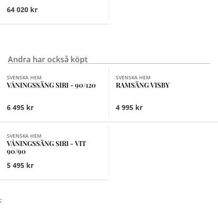
COMFORT MEDIUM
64 020 kr
Andra har också köpt
Finns i fler val (2)
Finns i fler val (3)
SVENSKA HEM
SVENSKA HEM
VÅNINGSSÄNG SIRI - 90/120
RAMSÄNG VISBY
6 495 kr
4 995 kr
SVENSKA HEM
VÅNINGSSÄNG SIRI - VIT
90/90
5 495 kr
;