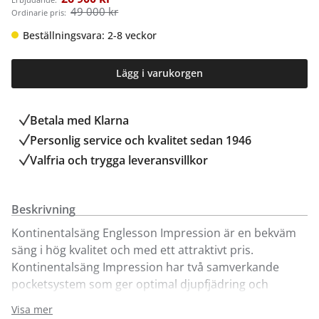
49 000 kr
Ordinarie pris:
Beställningsvara: 2-8 veckor
Lägg i varukorgen
Betala med Klarna
Personlig service och kvalitet sedan 1946
Valfria och trygga leveransvillkor
Beskrivning
Kontinentalsäng Englesson Impression är en bekväm
säng i hög kvalitet och med ett attraktivt pris.
Kontinentalsäng Impression har två samverkande
pocketsystem som ger optimal djupfjädring och
tryckavlastning. Välj mellan fasthetsgrad medium, fast
Visa mer
eller medium/fast i kombination. Sängen är ca. 45 cm