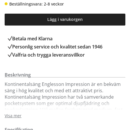
Beställningsvara: 2-8 veckor
Lägg i varukorgen
Betala med Klarna
Personlig service och kvalitet sedan 1946
Valfria och trygga leveransvillkor
Beskrivning
Kontinentalsäng Englesson Impression är en bekväm
säng i hög kvalitet och med ett attraktivt pris.
Kontinentalsäng Impression har två samverkande
pocketsystem som ger optimal djupfjädring och
tryckavlastning. Välj mellan fasthetsgrad medium, fast
eller medium/fast i kombination. Sängen är ca. 45 cm
Visa mer
hög.
Specifikation