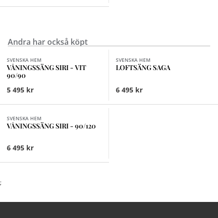
Om du önskar sängen i en annan storlek är du
välkommen att kontakta någon av våra butiker.
Andra har också köpt
Finns i fler val (2)
SVENSKA HEM
SVENSKA HEM
VÅNINGSSÄNG SIRI - VIT
LOFTSÄNG SAGA
90/90
5 495 kr
6 495 kr
Finns i fler val (2)
SVENSKA HEM
VÅNINGSSÄNG SIRI - 90/120
6 495 kr
;