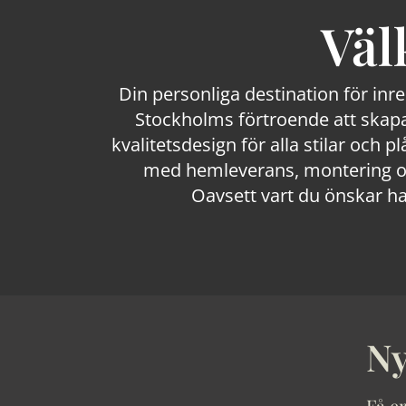
Väl
Din personliga destination för inr
Stockholms förtroende att skapa
kvalitetsdesign för alla stilar och p
med hemleverans, montering och
Oavsett vart du önskar ha
Ny
Få er