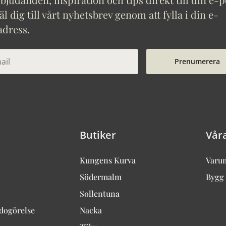
 dig till vårt nyhetsbrev genom att fylla i din e-
adress.
Prenumerera
Butiker
Vår
Kungens Kurva
Varu
Södermalm
Bygg 
Sollentuna
edogörelse
Nacka