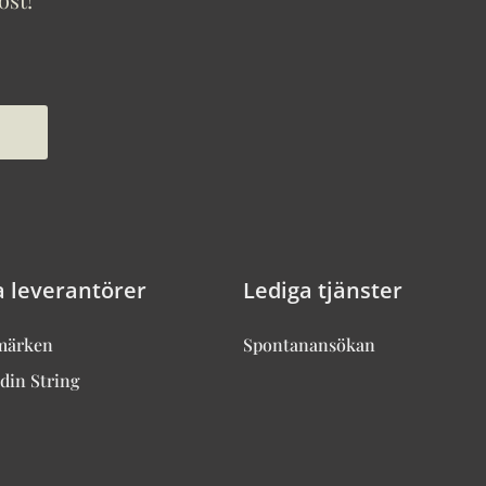
a leverantörer
Lediga tjänster
märken
Spontanansökan
din String