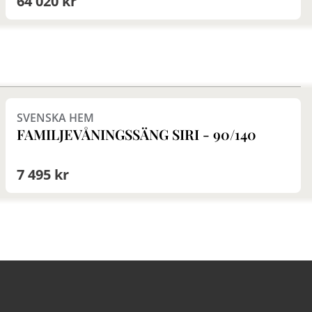
64 020 kr
alt. Madrassens stöd och bärande material består
e fjädrar som inte mister sin spänstighet vid
g. För att säkra livslängden på din madrass
derar vi att huvudmadrassen vänds med jämna
 (gärna 4 gånger per år).
Finns i fler val (2)
SVENSKA HEM
FAMILJEVÅNINGSSÄNG SIRI - 90/140
7 495 kr