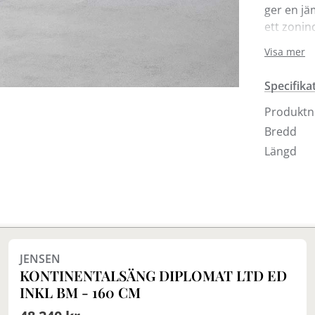
ger en jä
ett zonin
korsrygg
Visa mer
upp till 
möjlighet
Specifika
Här visas
Produkt
grått ell
Bredd
II ingår 
Längd
slät). Be
finns äve
Bra att ve
Finns i fler val (2)
Samtliga 
garanti m
JENSEN
medföljan
KONTINENTALSÄNG DIPLOMAT LTD ED
designas 
INKL BM - 160 CM
och uppby
en tids a