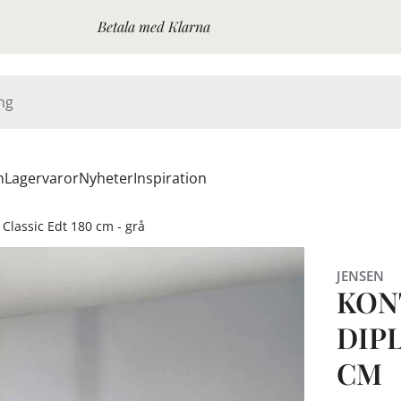
Betala med Klarna
n
Lagervaror
Nyheter
Inspiration
Classic Edt 180 cm - grå
JENSEN
KON
DIPL
CM