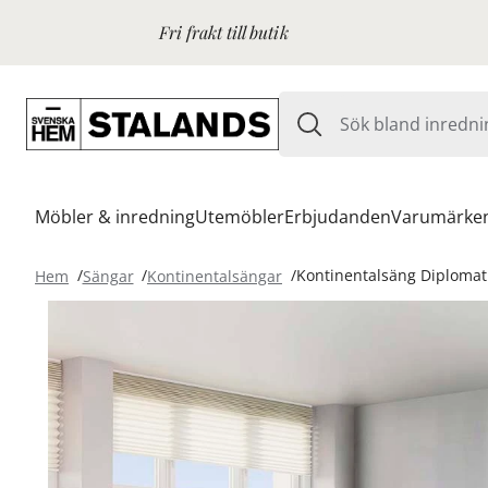
Fri frakt till butik
Möbler & inredning
Utemöbler
Erbjudanden
Varumärke
Hem
Sängar
Kontinentalsängar
Kontinentalsäng Diplomat 