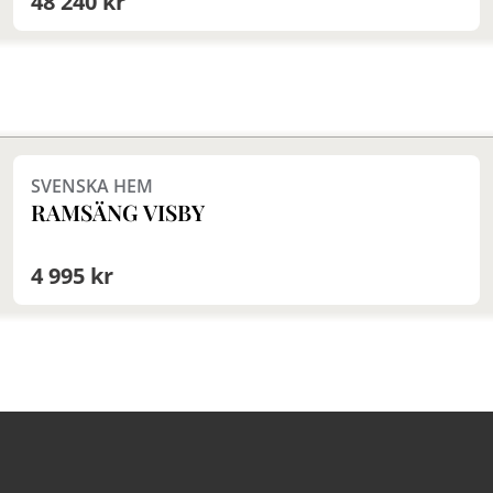
48 240 kr
helt norm
av härdad
användnin
rekommen
mellanrum
Finns i fler val (3)
SVENSKA HEM
RAMSÄNG VISBY
4 995 kr