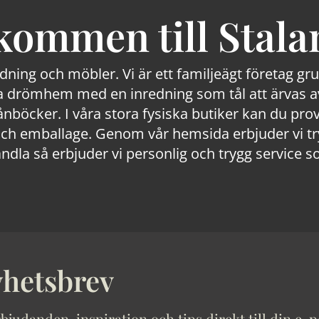
kommen till Stala
edning och möbler. Vi är ett familjeägt företag g
 drömhem med en inredning som tål att ärvas av
lånböcker. I våra stora fysiska butiker kan du prov
 emballage. Genom vår hemsida erbjuder vi trygg
ndla så erbjuder vi personlig och trygg service s
hetsbrev
bjudanden, inspiration och tips direkt till din e-p