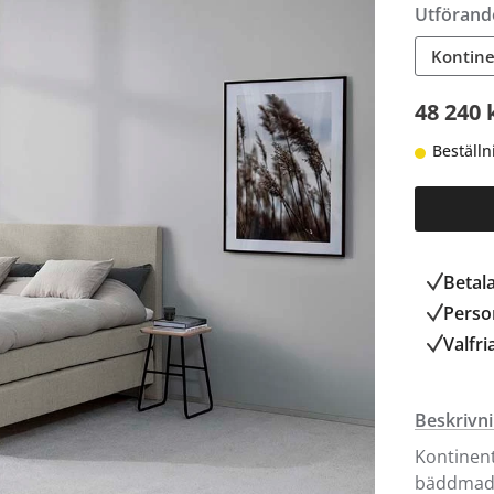
Utförand
Kontine
48 240 
Beställn
Betal
Person
Valfri
Beskrivn
Kontinent
bäddmadra