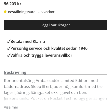
56 203 kr
Beställningsvara: 2-8 veckor
Lägg i varukorgen
Betala med Klarna
Personlig service och kvalitet sedan 1946
Valfria och trygga leveransvillkor
Beskrivning
Kontinentalsäng Ambassadör Limited Edition med
bäddmadrass Sleep III erbjuder hög komfort med tre
lager fjädring. Sängpaket exkl. gavel och ben.
Jensens unika Pocket on Pocket Technology ger sängen
en jämn liggyta utan hårda kanter i mitten. Sängens
Visa mer
design är stilren med sin eleganta Seamless-lösning