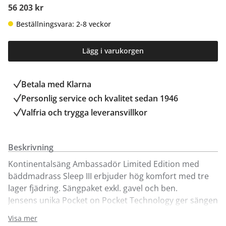
56 203 kr
Beställningsvara: 2-8 veckor
Lägg i varukorgen
Betala med Klarna
Personlig service och kvalitet sedan 1946
Valfria och trygga leveransvillkor
Beskrivning
Kontinentalsäng Ambassadör Limited Edition med
bäddmadrass Sleep III erbjuder hög komfort med tre
lager fjädring. Sängpaket exkl. gavel och ben.
Jensens unika Pocket on Pocket Technology ger sängen
en jämn liggyta utan hårda kanter i mitten. Sängens
Visa mer
design är stilren med sin eleganta Seamless-lösning