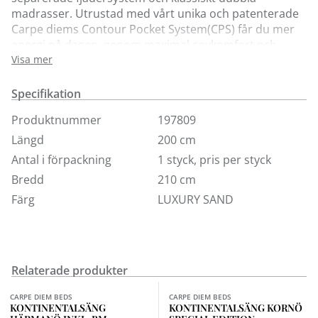
madrasser. Utrustad med vårt unika och patenterade
Carpe diems Contour Pocket System(CPS) får du mer
energi på dagen, genom maximal sovkomfort och
tryckavlastning på natten. Med stilren design och
Visa mer
självsäkert uttryck är Härmanö det självklara valet för
den medvetna. Härmanö finns i 8 standardfärger och i
Specifikation
storlekarna 90, 105, 120, 140, 160, 180 och 210 cm.
Produktnummer
197809
Här kan du köpa sängen i tyg Luxury, komfort
Längd
200 cm
medium/fast och tre storlekar.
Antal i förpackning
1 styck, pris per styck
Sängben och bäddmadrass ingår ej i priset. Om du vill
Bredd
210 cm
beställa i annat tyg eller storlek kan du kontakta någon
Färg
LUXURY SAND
av våra butiker.
Relaterade produkter
Finns i fler val (12)
Finns i fler val (2)
CARPE DIEM BEDS
CARPE DIEM BEDS
KONTINENTALSÄNG
KONTINENTALSÄNG KORNÖ