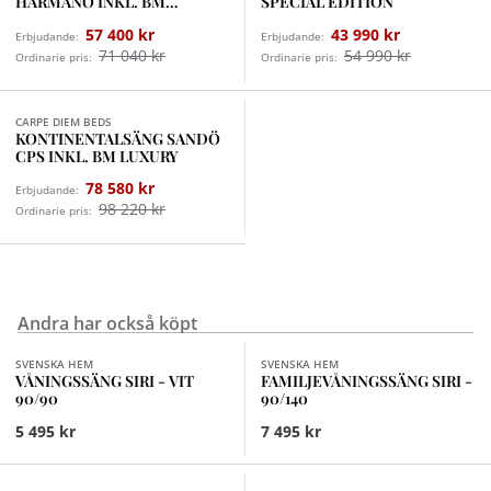
HÄRMANÖ INKL. BM
SPECIAL EDITION
PREMIUM
57 400 kr
43 990 kr
Erbjudande:
Erbjudande:
71 040 kr
54 990 kr
Ordinarie pris:
Ordinarie pris:
Finns i fler val (12)
CARPE DIEM BEDS
KONTINENTALSÄNG SANDÖ
CPS INKL. BM LUXURY
78 580 kr
Erbjudande:
98 220 kr
Ordinarie pris:
Andra har också köpt
Finns i fler val (2)
SVENSKA HEM
SVENSKA HEM
VÅNINGSSÄNG SIRI - VIT
FAMILJEVÅNINGSSÄNG SIRI -
90/90
90/140
5 495 kr
7 495 kr
Finns i fler val (3)