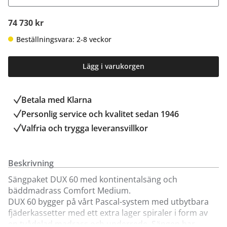
74 730 kr
Beställningsvara: 2-8 veckor
Lägg i varukorgen
Betala med Klarna
Personlig service och kvalitet sedan 1946
Valfria och trygga leveransvillkor
Beskrivning
Sängpaket DUX 60 med kontinentalsäng och
bäddmadrass Comfort Medium.
DUX 60 bygger på vårt Pascal-system med utbytbara
fjäderkassetter med ett extra lager spiraler i form av
en tvådelad madrass och underrede. Sängen har