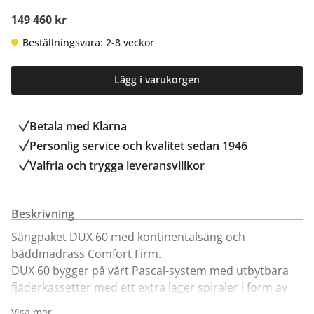
149 460 kr
Beställningsvara: 2-8 veckor
Lägg i varukorgen
Betala med Klarna
Personlig service och kvalitet sedan 1946
Valfria och trygga leveransvillkor
Beskrivning
Sängpaket DUX 60 med kontinentalsäng och
bäddmadrass Comfort Firm.
DUX 60 bygger på vårt Pascal-system med utbytbara
fjäderkassetter med ett extra lager spiraler i form av
en tvådelad madrass och underrede. Sängen har
Visa mer