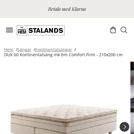
Betala med Klarna
Hem
Sängar
Kontinentalsängar
DUX 60 Kontinentalsäng ink bm Comfort Firm - 210x200 cm