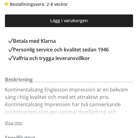
Beställningsvara: 2-8 veckor
Lägg i varukorgen
Betala med Klarna
Personlig service och kvalitet sedan 1946
Valfria och trygga leveransvillkor
Beskrivning
Kontinentalsäng Englesson Impression är en bekväm
säng i hög kvalitet och med ett attraktivt pris.
Kontinentalsäng Impression har två samverkande
pocketsystem som ger optimal djupfjädring och
tryckavlastning. Välj mellan fasthetsgrad medium, fast
Visa mer
eller medium/fast i kombination. Sängen är ca. 45 cm
hög, exklusive ben och bäddmadrass.
Specifikation