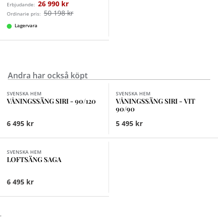
26 990 kr
Erbjudande:
50 198 kr
Ordinarie pris:
Lagervara
Andra har också köpt
Finns i fler val (2)
SVENSKA HEM
SVENSKA HEM
VÅNINGSSÄNG SIRI - 90/120
VÅNINGSSÄNG SIRI - VIT
90/90
6 495 kr
5 495 kr
Finns i fler val (2)
SVENSKA HEM
LOFTSÄNG SAGA
6 495 kr
;