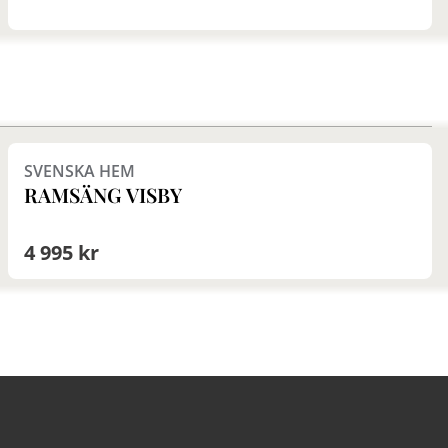
kta någon av våra butiker
Finns i fler val (3)
SVENSKA HEM
RAMSÄNG VISBY
4 995 kr