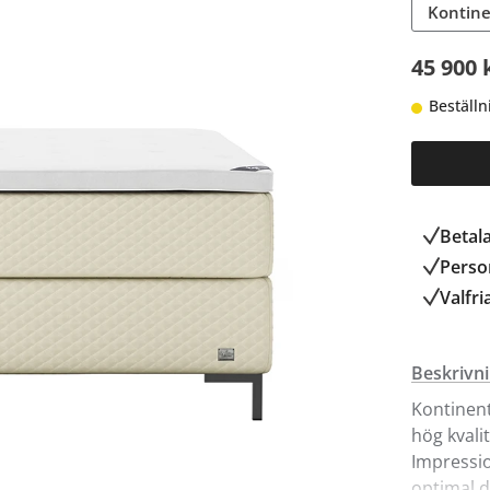
Kontine
45 900 
Beställn
Betal
Person
Valfri
Beskrivn
Kontinent
hög kvali
Impressi
optimal d