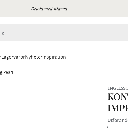
Betala med Klarna
n
Lagervaror
Nyheter
Inspiration
g Pearl
ENGLESS
KON
IMP
Utförand