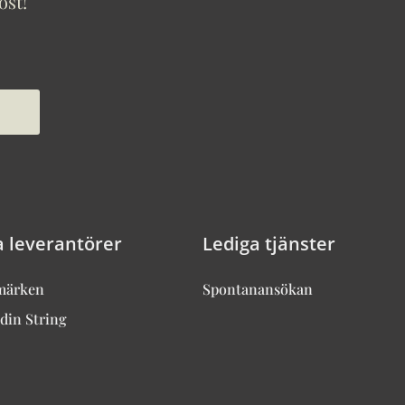
ost!
a leverantörer
Lediga tjänster
märken
Spontanansökan
din String