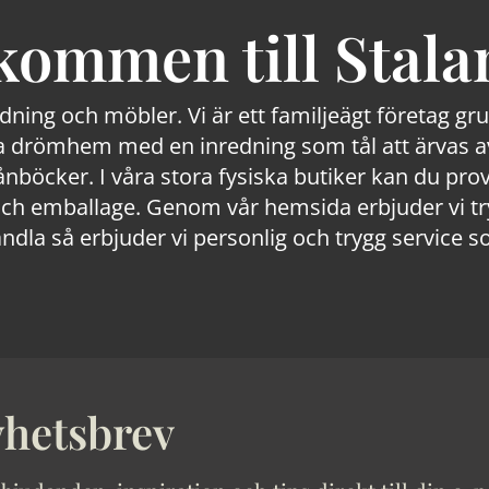
kommen till Stala
edning och möbler. Vi är ett familjeägt företag g
 drömhem med en inredning som tål att ärvas av
lånböcker. I våra stora fysiska butiker kan du prov
 emballage. Genom vår hemsida erbjuder vi trygg
ndla så erbjuder vi personlig och trygg service s
hetsbrev