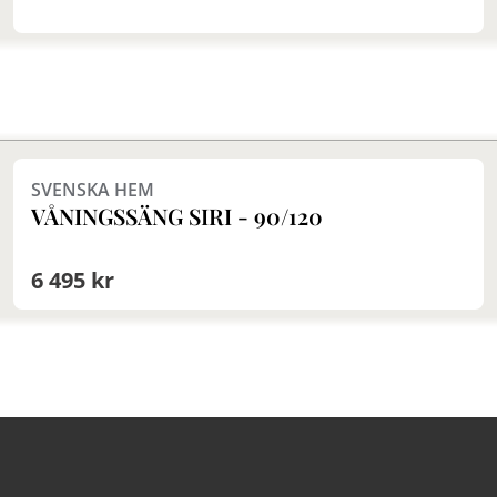
att konta
Finns i fler val (2)
SVENSKA HEM
VÅNINGSSÄNG SIRI - 90/120
6 495 kr