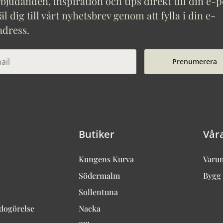
bjudanden, inspiration och tips direkt till din e-p
 dig till vårt nyhetsbrev genom att fylla i din e-
adress.
Prenumerera
Butiker
Vår
Kungens Kurva
Varu
Södermalm
Bygg 
Sollentuna
edogörelse
Nacka