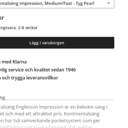
ntalsäng Impression, Medium/Fast - Tyg Pearl
kr
ingsvara: 2-8 veckor
Lägg i varukorgen
a med Klarna
lig service och kvalitet sedan 1946
a och trygga leveransvillkor
ing
alsäng Englesson Impression är en bekväm säng i
tet och med ett attraktivt pris. Kontinentalsäng
on har två samverkande pocketsystem som ger
jupfjädring och tryckavlastning. Välj mellan