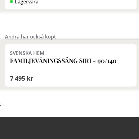
Lagervara
Andra har också köpt
Finns i fler val (2)
SVENSKA HEM
FAMILJEVÅNINGSSÄNG SIRI - 90/140
7 495 kr
;