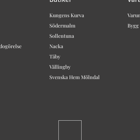
Kungens Kurva
Varu
Södermalm
Bygg 
Sollentuna
edogörelse
Nacka
Täby
Vällingby
Svenska Hem Mölndal