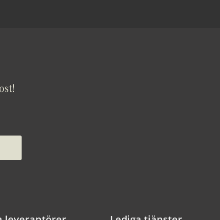
ost!
a leverantörer
Lediga tjänster