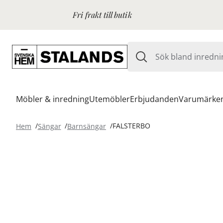
Fri frakt till butik
Möbler & inredning
Utemöbler
Erbjudanden
Varumärke
Hem
Sängar
Barnsängar
FALSTERBO