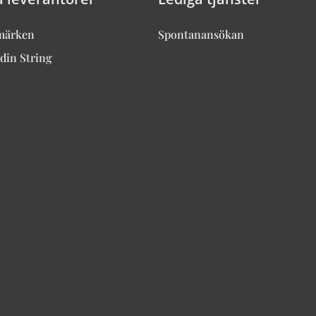
märken
Spontanansökan
din String