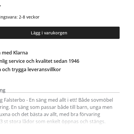
r
ingsvara: 2-8 veckor
Lägg i varukorgen
a med Klarna
lig service och kvalitet sedan 1946
a och trygga leveransvillkor
ing
g Falsterbo - En säng med allt i ett! Både sovmöbel
ring. En säng som passar både till barn, unga men
 vuxna och det bästa av allt, med bra förvaring
. 3 st stora lådor som enkelt öppnas och stängs.
derad madrass; ÅLÖ Madrass tillsammans med