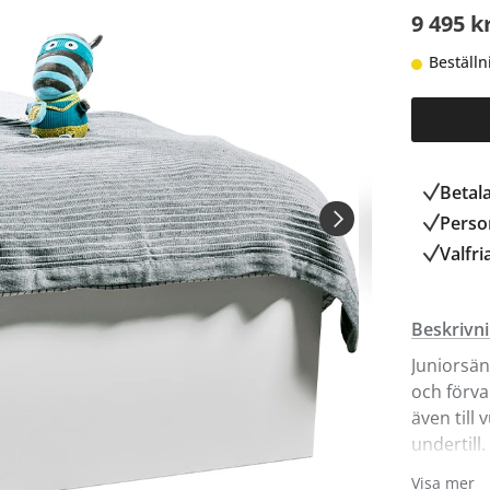
9 495 k
Beställn
Betal
Person
Valfri
Beskrivn
Juniorsän
och förva
även till
undertill
Rekommen
Visa mer