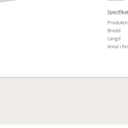
ribbotten
tillgängli
Specifika
Produkt
Bredd
Längd
Antal i f