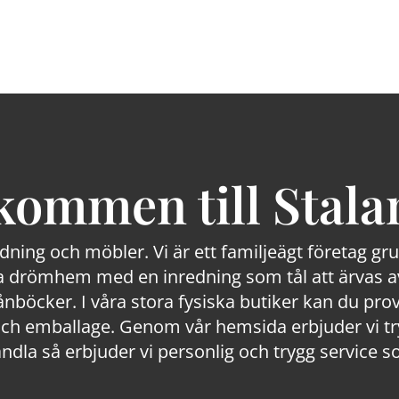
kommen till Stala
edning och möbler. Vi är ett familjeägt företag g
 drömhem med en inredning som tål att ärvas av
lånböcker. I våra stora fysiska butiker kan du prov
 emballage. Genom vår hemsida erbjuder vi trygg
ndla så erbjuder vi personlig och trygg service s