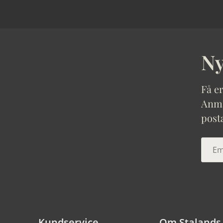
Ny
Få er
Anmäl
post
Kundservice
Om Stalands