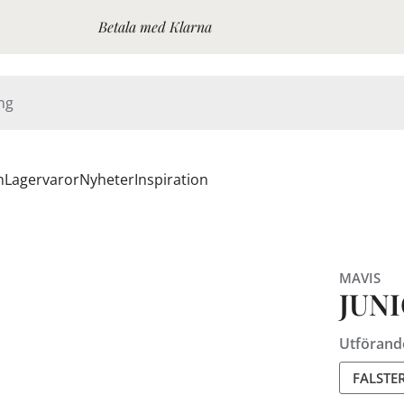
Betala med Klarna
n
Lagervaror
Nyheter
Inspiration
MAVIS
JUN
Utförand
FALSTE