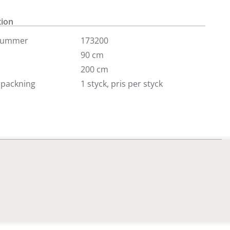
 (ribbotten ingår ej) OBS! Denna sängen finns endast
g online.
tion
nummer
173200
90 cm
200 cm
örpackning
1 styck, pris per styck