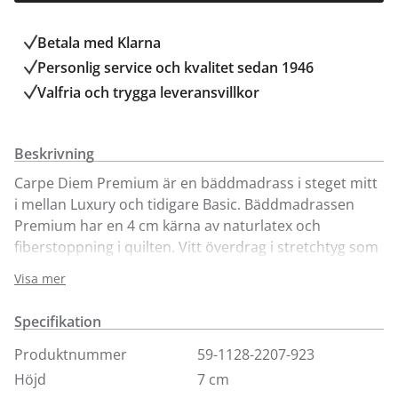
Betala med Klarna
Personlig service och kvalitet sedan 1946
Valfria och trygga leveransvillkor
Beskrivning
Carpe Diem Premium är en bäddmadrass i steget mitt
i mellan Luxury och tidigare Basic. Bäddmadrassen
Premium har en 4 cm kärna av naturlatex och
fiberstoppning i quilten. Vitt överdrag i stretchtyg som
är tvättbart i 60 grader. Premium är designad med
Visa mer
kuvertsöm och broderad logo. En ytmjuk och följsam
bäddmadrass med spännande design. Höjd på
Specifikation
bäddmadrass 7 cm.
Produktnummer
59-1128-2207-923
Höjd
7 cm