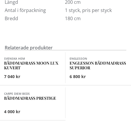
Längd
200 cm
Antal i förpackning
1 styck, pris per styck
Bredd
180 cm
Relaterade produkter
Finns i fler val (4)
Finns i fler val (8)
SVENSKA HEM
ENGLESSON
BÄDDMADRASS MOON LUX
ENGLESSON BÄDDMADRASS
KUVERT
SUPERIOR
7 040 kr
6 800 kr
Finns i fler val (8)
CARPE DIEM BEDS
BÄDDMADRASS PRESTIGE
4 000 kr