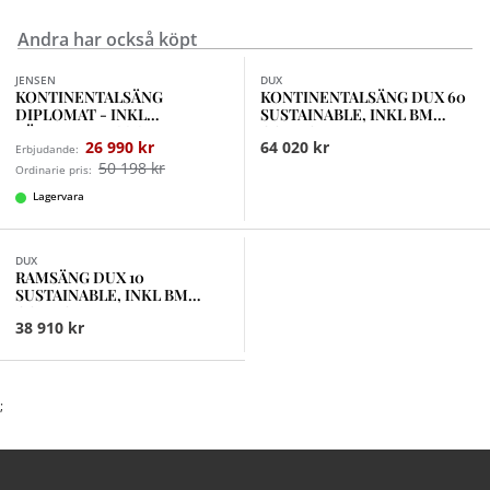
Andra har också köpt
Finns i fler val (9)
JENSEN
DUX
KONTINENTALSÄNG
KONTINENTALSÄNG DUX 60
DIPLOMAT - INKL
SUSTAINABLE, INKL BM
BÄDDMADRASS SLEEP II
COMFORT MEDIUM
26 990 kr
64 020 kr
Erbjudande:
50 198 kr
Ordinarie pris:
Lagervara
Finns i fler val (18)
DUX
RAMSÄNG DUX 10
SUSTAINABLE, INKL BM
COMFORT FIRM
38 910 kr
;