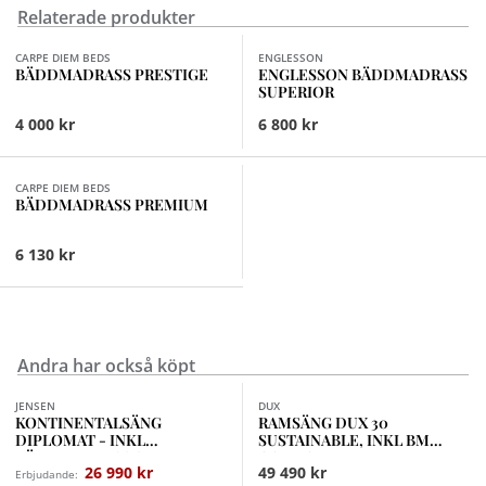
Relaterade produkter
Finns i fler val (8)
Finns i fler val (8)
CARPE DIEM BEDS
ENGLESSON
BÄDDMADRASS PRESTIGE
ENGLESSON BÄDDMADRASS
SUPERIOR
4 000 kr
6 800 kr
Finns i fler val (8)
CARPE DIEM BEDS
BÄDDMADRASS PREMIUM
6 130 kr
Andra har också köpt
Finns i fler val (18)
JENSEN
DUX
KONTINENTALSÄNG
RAMSÄNG DUX 30
DIPLOMAT - INKL
SUSTAINABLE, INKL BM
BÄDDMADRASS SLEEP II
COMFORT MEDIUM
26 990 kr
49 490 kr
Erbjudande: