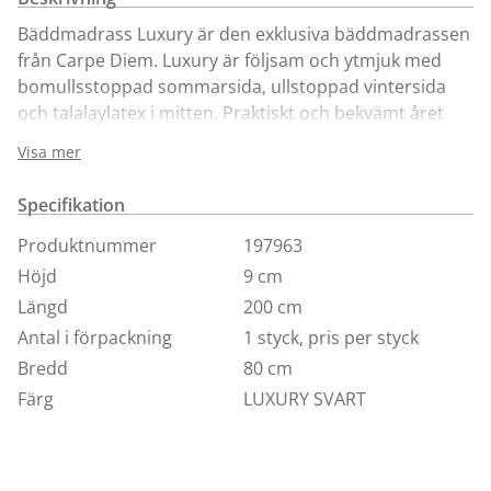
Bäddmadrass Luxury är den exklusiva bäddmadrassen
från Carpe Diem. Luxury är följsam och ytmjuk med
bomullsstoppad sommarsida, ullstoppad vintersida
och talalaylatex i mitten. Praktiskt och bekvämt året
om. Luxury finns i 8 standardfärger och i storlekarna
Visa mer
80, 90, 105, 120, 140, 160, 180 och 210 cm. Här ser du
bäddmadrassen i tyg Luxury i valfri storlek. Höjd 7.5
Specifikation
cm. Om du önskar bäddmadrassen i ulltyg kontakta
någon av våra butiker.
Produktnummer
197963
Höjd
9 cm
Längd
200 cm
Antal i förpackning
1 styck, pris per styck
Bredd
80 cm
Färg
LUXURY SVART