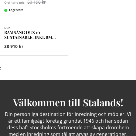
50 198 kr
Ordinarie pris:
Lagervara
Finns i fler val (15)
DUX
RAMSÄNG DUX 10
SUSTAINABLE, INKL BM
COMFORT MEDIUM
38 910 kr
;
Välkommen till Stalands!
Din personliga destination för inredning och möbler. Vi
är ett familjeägt företag grundat 1946 och har sedan
dess haft Stockholms förtroende att skapa drömhem
med en inredning som tål att ärvas av generationer.