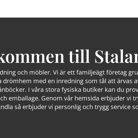
kommen till Stala
edning och möbler. Vi är ett familjeägt företag g
 drömhem med en inredning som tål att ärvas av
lånböcker. I våra stora fysiska butiker kan du prov
 emballage. Genom vår hemsida erbjuder vi trygg
ndla så erbjuder vi personlig och trygg service s