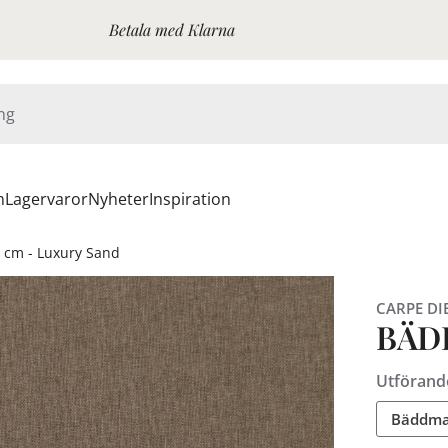
Betala med Klarna
n
Lagervaror
Nyheter
Inspiration
 cm - Luxury Sand
CARPE DI
BÄD
Utförand
Bäddmad