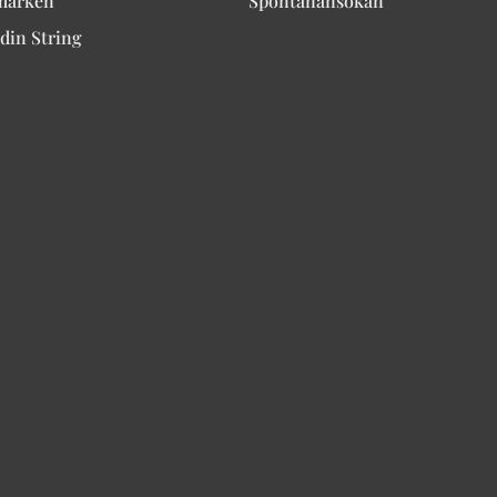
märken
Spontanansökan
din String