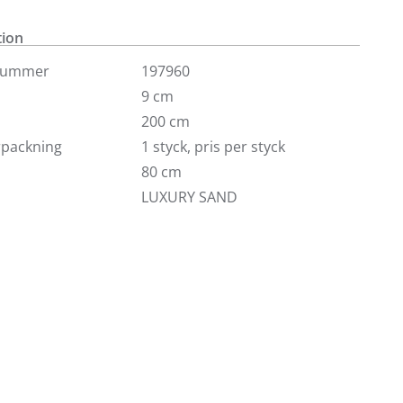
och 210 cm. Här ser du bäddmadrassen i tyg Luxury i
orlek. Höjd 7.5 cm. Om du önskar bäddmadrassen i
tion
ntakta någon av våra butiker.
nummer
197960
9 cm
200 cm
örpackning
1 styck, pris per styck
80 cm
LUXURY SAND