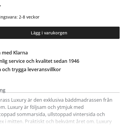
r
ingsvara: 2-8 veckor
Lägg i varukorgen
a med Klarna
lig service och kvalitet sedan 1946
a och trygga leveransvillkor
ing
ass Luxury är den exklusiva bäddmadrassen från
m. Luxury är följsam och ytmjuk med
toppad sommarsida, ullstoppad vintersida och
tex i mitten. Praktiskt och bekvämt året om. Luxury
standardfärger och i storlekarna 80, 90, 105, 120, 140,