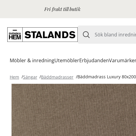
Fri frakt till butik
Möbler & inredning
Utemöbler
Erbjudanden
Varumärke
Hem
Sängar
Bäddmadrasser
Bäddmadrass Luxury 80x200