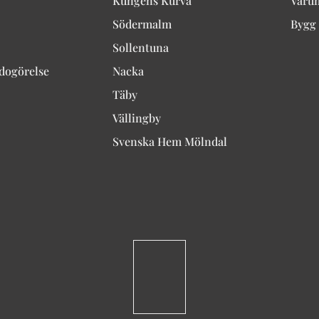
Kungens Kurva
Varu
Södermalm
Bygg 
Sollentuna
edogörelse
Nacka
Täby
Vällingby
Svenska Hem Mölndal