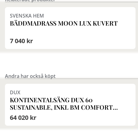
Finns i fler val (4)
SVENSKA HEM
BÄDDMADRASS MOON LUX KUVERT
7 040 kr
Andra har också köpt
Finns i fler val (9)
DUX
KONTINENTALSÄNG DUX 60
SUSTAINABLE, INKL BM COMFORT
MEDIUM
64 020 kr