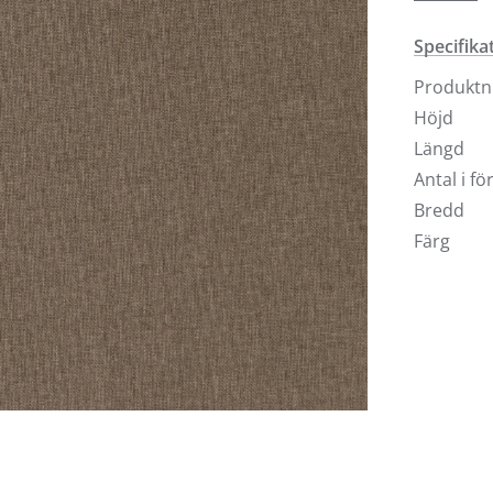
160, 180 
valfri st
Specifika
ulltyg ko
Produkt
Höjd
Längd
Antal i f
Bredd
Färg