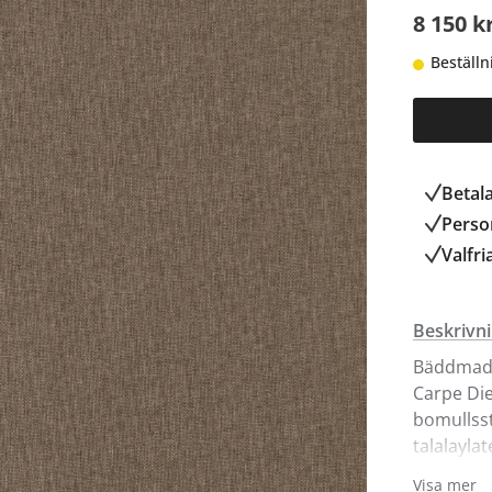
8 150 k
Beställn
Betal
Person
Valfri
Beskrivn
Bäddmadr
Carpe Die
bomullss
talalayla
finns i 8 
Visa mer