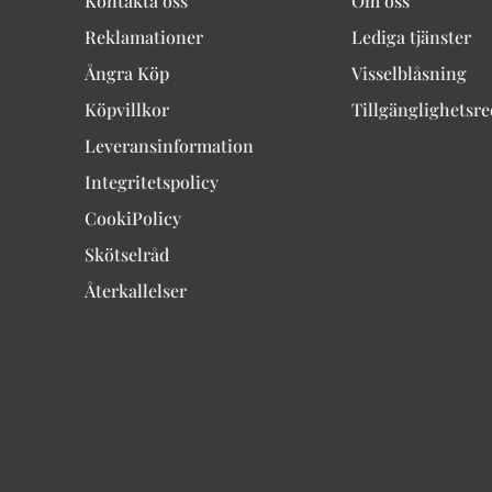
Kontakta oss
Om oss
Reklamationer
Lediga tjänster
Ångra Köp
Visselblåsning
Köpvillkor
Tillgänglighetsr
Leveransinformation
Integritetspolicy
CookiPolicy
Skötselråd
Återkallelser