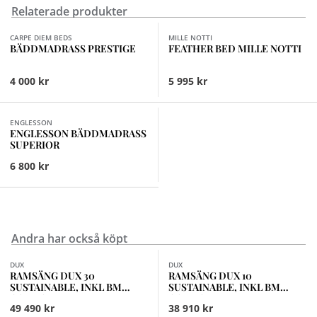
Relaterade produkter
Finns i fler val (8)
CARPE DIEM BEDS
MILLE NOTTI
BÄDDMADRASS PRESTIGE
FEATHER BED MILLE NOTTI
4 000 kr
5 995 kr
Finns i fler val (8)
ENGLESSON
ENGLESSON BÄDDMADRASS
SUPERIOR
6 800 kr
Andra har också köpt
Finns i fler val (18)
Finns i fler val (15)
DUX
DUX
RAMSÄNG DUX 30
RAMSÄNG DUX 10
SUSTAINABLE, INKL BM
SUSTAINABLE, INKL BM
COMFORT MEDIUM
COMFORT MEDIUM
49 490 kr
38 910 kr