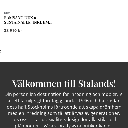
Finns i fler val (18)
DUX
RAMSÄNG DUX 10
SUSTAINABLE, INKL BM
COMFORT FIRM
38 910 kr
;
Välkommen till Stalands!
Din personliga destination för inredning och möbler. Vi
är ett familjeägt företag grundat 1946 och har sedan
dess haft Stockholms förtroende att skapa drömhem
med en inredning som tål att ärvas av generationer.
Hos oss hittar du kvalitetsdesign för alla stilar och
plånböcker. I våra stora fysiska butiker kan du