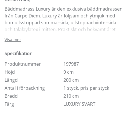
Bäddmadrass Luxury är den exklusiva bäddmadrassen
från Carpe Diem. Luxury är följsam och ytmjuk med
bomullsstoppad sommarsida, ullstoppad vintersida
och talalaylatex i mitten. Praktiskt och bekvämt året
om. Luxury finns i 8 standardfärger och i storlekarna
Visa mer
80, 90, 105, 120, 140, 160, 180 och 210 cm. Här ser du
bäddmadrassen i tyg Luxury i valfri storlek. Höjd 7.5
Specifikation
cm. Om du önskar bäddmadrassen i ulltyg kontakta
någon av våra butiker.
Produktnummer
197987
Höjd
9 cm
Längd
200 cm
Antal i förpackning
1 styck, pris per styck
Bredd
210 cm
Färg
LUXURY SVART