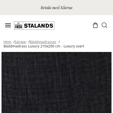
Betala med Klarna
Hem
Sängar
Bäddmadrasser
Bäddmadrass Luxury 210x200 cm - Luxury svart