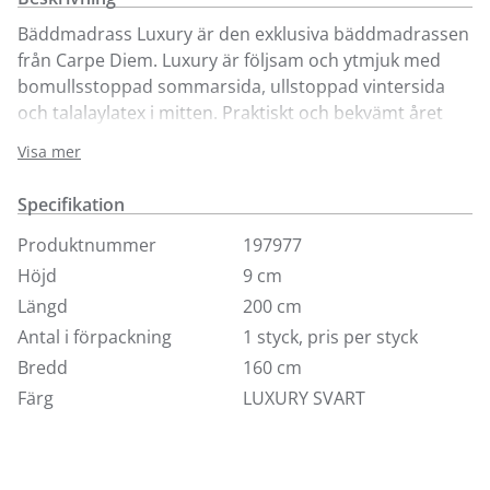
Bäddmadrass Luxury är den exklusiva bäddmadrassen
från Carpe Diem. Luxury är följsam och ytmjuk med
bomullsstoppad sommarsida, ullstoppad vintersida
och talalaylatex i mitten. Praktiskt och bekvämt året
om. Luxury finns i 8 standardfärger och i storlekarna
Visa mer
80, 90, 105, 120, 140, 160, 180 och 210 cm. Här ser du
bäddmadrassen i tyg Luxury i valfri storlek. Höjd 7.5
Specifikation
cm. Om du önskar bäddmadrassen i ulltyg kontakta
någon av våra butiker.
Produktnummer
197977
Höjd
9 cm
Längd
200 cm
Antal i förpackning
1 styck, pris per styck
Bredd
160 cm
Färg
LUXURY SVART