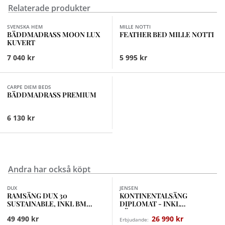
Relaterade produkter
Finns i fler val (4)
SVENSKA HEM
MILLE NOTTI
BÄDDMADRASS MOON LUX
FEATHER BED MILLE NOTTI
KUVERT
7 040 kr
5 995 kr
Finns i fler val (8)
CARPE DIEM BEDS
BÄDDMADRASS PREMIUM
6 130 kr
Andra har också köpt
Finns i fler val (18)
DUX
JENSEN
RAMSÄNG DUX 30
KONTINENTALSÄNG
SUSTAINABLE, INKL BM
DIPLOMAT - INKL
COMFORT MEDIUM
BÄDDMADRASS SLEEP II
49 490 kr
26 990 kr
Erbjudande: