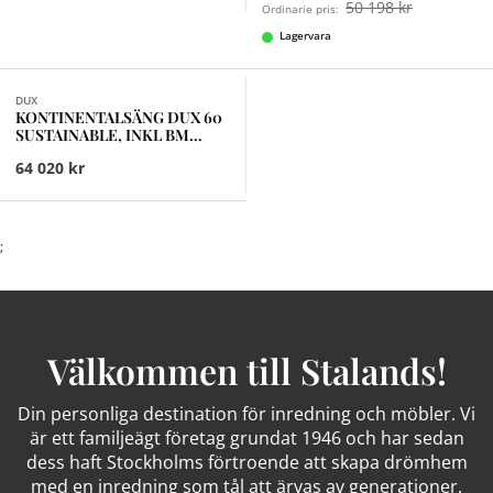
50 198 kr
Ordinarie pris:
Lagervara
Finns i fler val (9)
DUX
KONTINENTALSÄNG DUX 60
SUSTAINABLE, INKL BM
COMFORT MEDIUM
64 020 kr
;
Välkommen till Stalands!
Din personliga destination för inredning och möbler. Vi
är ett familjeägt företag grundat 1946 och har sedan
dess haft Stockholms förtroende att skapa drömhem
med en inredning som tål att ärvas av generationer.