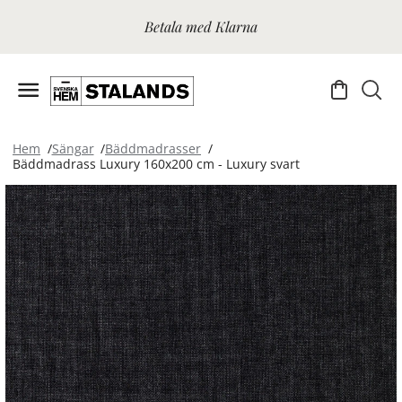
Betala med Klarna
Hem
Sängar
Bäddmadrasser
Bäddmadrass Luxury 160x200 cm - Luxury svart