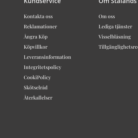
Kundservice
Om Stalands
Kontakta oss
Om oss
Reklamationer
Lediga tjänster
Ångra Köp
Visselblåsning
Köpvillkor
Tillgänglighetsr
Leveransinformation
Integritetspolicy
CookiPolicy
Skötselråd
Återkallelser