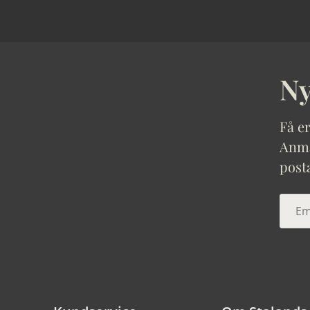
Ny
Få er
Anmäl
post