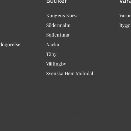
Butiker
Vår
Kungens Kurva
Varu
Södermalm
Bygg 
Sollentuna
edogörelse
Nacka
Täby
Vällingby
Svenska Hem Mölndal