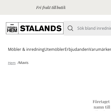
Fri frakt till butik
Möbler & inredning
Utemöbler
Erbjudanden
Varumärke
Hem
Mavis
Företaget
namn till