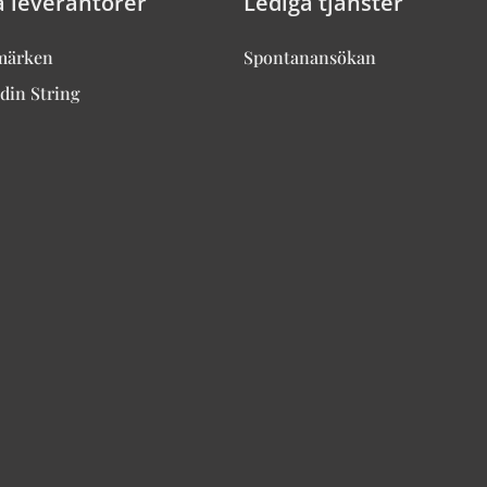
a leverantörer
Lediga tjänster
märken
Spontanansökan
din String