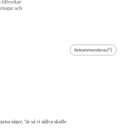
 tillverkar
eringar och
Rekommenderas
na säger, "är så vi själva skulle