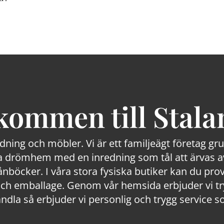
kommen till Stala
edning och möbler. Vi är ett familjeägt företag g
 drömhem med en inredning som tål att ärvas av
lånböcker. I våra stora fysiska butiker kan du prov
 emballage. Genom vår hemsida erbjuder vi trygg
ndla så erbjuder vi personlig och trygg service s