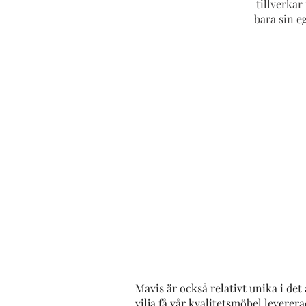
tillverkar
bara sin e
Mavis är också relativt unika i det
vilja få vår kvalitetsmöbel leverera