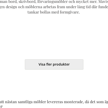
 man bord, skrivbord, förvaringsmöbler och mycket mer. Mavis
gen design och möblerna arbetas fram under lång tid där fund
tankar bollas med formgivare.
Visa fler produkter
 att nästan samtliga möbler levereras monterade, då det som ägar
d".