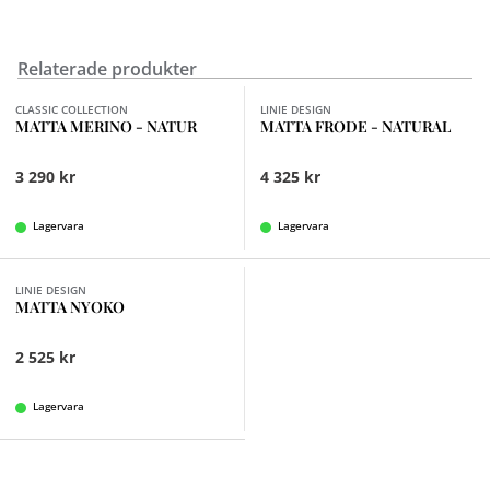
Relaterade produkter
Finns i fler val (5)
Finns i fler val (5)
CLASSIC COLLECTION
LINIE DESIGN
MATTA MERINO - NATUR
MATTA FRODE - NATURAL
3 290 kr
4 325 kr
Lagervara
Lagervara
Finns i fler val (8)
LINIE DESIGN
MATTA NYOKO
2 525 kr
Lagervara