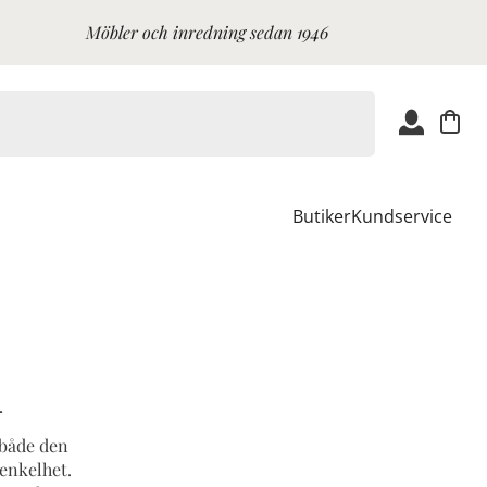
Möbler och inredning sedan 1946
Butiker
Kundservice
n
 både den
 enkelhet.