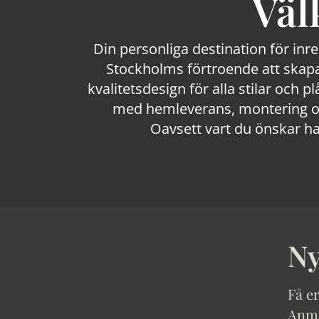
Väl
Din personliga destination för inr
Stockholms förtroende att skapa
kvalitetsdesign för alla stilar och p
med hemleverans, montering och
Oavsett vart du önskar ha
Ny
Få er
Anmäl