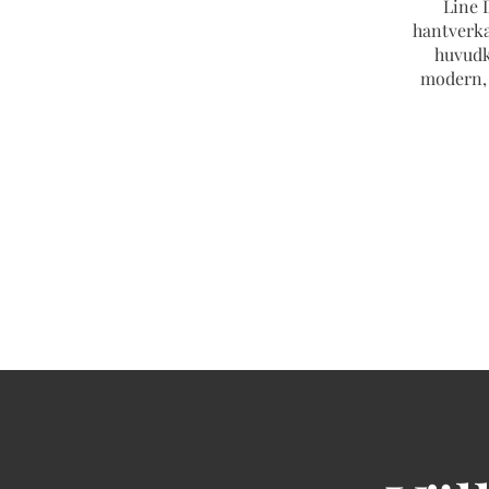
Line 
hantverka
huvudk
modern, 