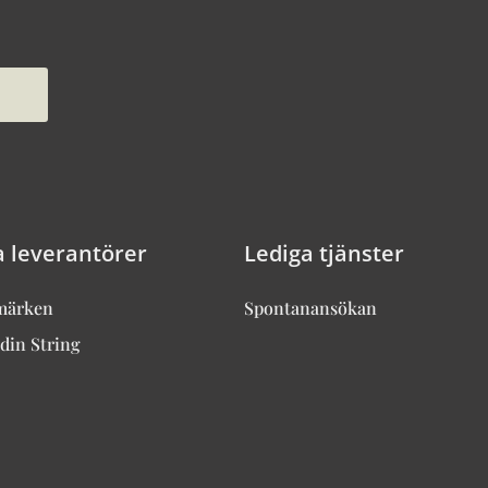
a leverantörer
Lediga tjänster
märken
Spontanansökan
din String