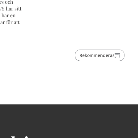
rs och
S har sitt
 har en
r för att
Rekommenderas