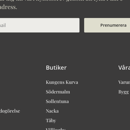
adress.
Prenumerera
Butiker
Vår
Kungens Kurva
Varu
Södermalm
Bygg 
Sollentuna
edogörelse
Nacka
Täby
Vällingby