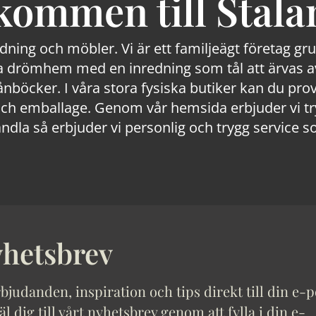
kommen till Stala
edning och möbler. Vi är ett familjeägt företag g
 drömhem med en inredning som tål att ärvas av
lånböcker. I våra stora fysiska butiker kan du prov
 emballage. Genom vår hemsida erbjuder vi trygg
ndla så erbjuder vi personlig och trygg service s
hetsbrev
bjudanden, inspiration och tips direkt till din e-p
 dig till vårt nyhetsbrev genom att fylla i din e-