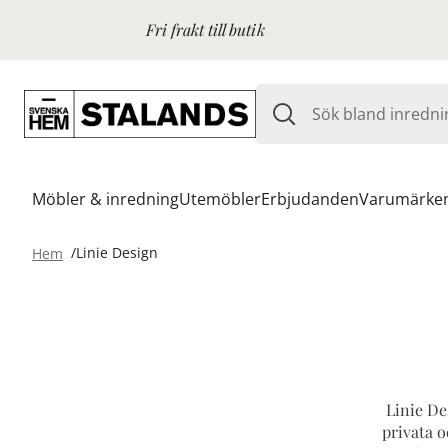
Fri frakt till butik
Möbler & inredning
Utemöbler
Erbjudanden
Varumärke
Hem
Linie Design
Linie De
privata o