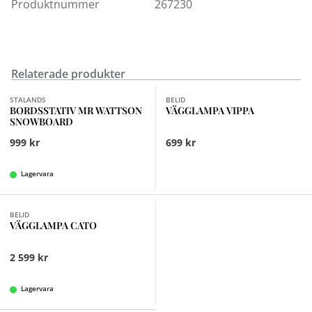
Välkommen in!
Produktnummer
267230
Relaterade produkter
Finns i fler val (3)
STALANDS
BELID
BORDSSTATIV MR WATTSON
VÄGGLAMPA VIPPA
SNOWBOARD
999 kr
699 kr
Lagervara
Finns i fler val (3)
BELID
VÄGGLAMPA CATO
2 599 kr
Lagervara