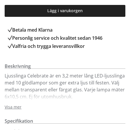
Lägg i varukorgen
Betala med Klarna
Personlig service och kvalitet sedan 1946
Valfria och trygga leveransvillkor
Beskrivning
Ljusslinga Celebrate är en 3,2 meter lång LED-ljusslinga
med 10 glödlampor som ger extra ljus till festen. Välj
mellan transparent eller färgat glas. Varje lampa mäter
6x10,5 cm. Ej för utomhusbruk.
Visa mer
Ljusslingan tänds med 3 stycken AA-batterier
(medföljer ej). Avståndet mellan varje glödlampa är 30
Specifikation
cm. Går att köpa online och i vår butik i Kungens Kurva.