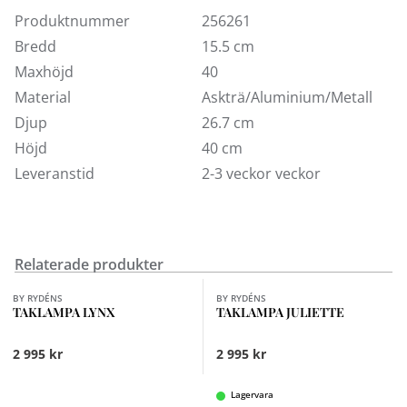
läge (designad för sittande position). Önskar du ha
Produktnummer
256261
lampan i upprätt läge behöver du komplettera med ett
Bredd
15.5 cm
lampstativ från Piffany Copenhagen.
Maxhöjd
40
2,3 m lång brun bomullssladd
Material
Askträ/Aluminium/Metall
12V G4 LED Glödlampa (3W) ingår
Djup
26.7 cm
Adapter för stickkontakt EU och UK medföljer
Höjd
40 cm
Lumen 200 lm
Leveranstid
2-3 veckor veckor
Relaterade produkter
Finns i fler val (2)
Finns i fler val (3)
BY RYDÉNS
BY RYDÉNS
TAKLAMPA LYNX
TAKLAMPA JULIETTE
2 995 kr
2 995 kr
Lagervara