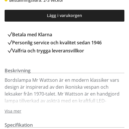
Beställningsvara: 2-3 veckor
Lägg i varukorgen
Betala med Klarna
Personlig service och kvalitet sedan 1946
Valfria och trygga leveransvillkor
Beskrivning
Bordslampa Mr Wattson är en modern klassiker vars
design är inspirerad av den ikoniska vespan och
leksaker från 1970-talet. Mr Wattson är en handgjord
lampa tillverkad av askträ med en kraftfull LED-
belysning med strålkastarkänsla. Lampan visas här i
Visa mer
två olika varianter
Specifikation
Tänk på att lampan kan tippa om den ställs i upprätt