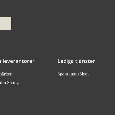
a leverantörer
Lediga tjänster
märken
Spontanansökan
din String