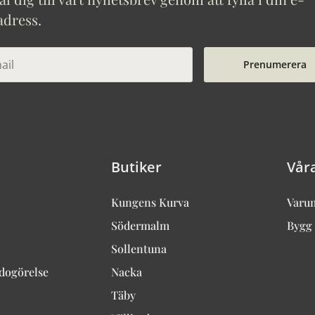
adress.
Prenumerera
Butiker
Vår
Kungens Kurva
Varu
Södermalm
Bygg 
Sollentuna
edogörelse
Nacka
Täby