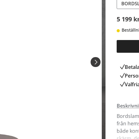
BORDSL
5 199 k
Beställn
Betal
Person
Valfri
Beskrivn
Bordslamp
från hem
både kont
skärm, d