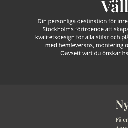
Väl
Din personliga destination för inr
Stockholms förtroende att skapa
kvalitetsdesign för alla stilar och p
med hemleverans, montering och
Oavsett vart du önskar ha
Ny
Få er
Anmäl