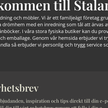
kommen till Stala
edning och möbler. Vi är ett familjeägt företag g
 drömhem med en inredning som tål att ärvas av
lånböcker. I våra stora fysiska butiker kan du prov
 emballage. Genom vår hemsida erbjuder vi trygg
ndla så erbjuder vi personlig och trygg service s
hetsbrev
bjudanden, inspiration och tips direkt till din e-p
 dig till vårt nyhetsbrev genom att fylla i din e-