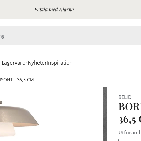
Betala med Klarna
n
Lagervaror
Nyheter
Inspiration
SONT - 36,5 CM
BELID
BOR
36,5
Utförand