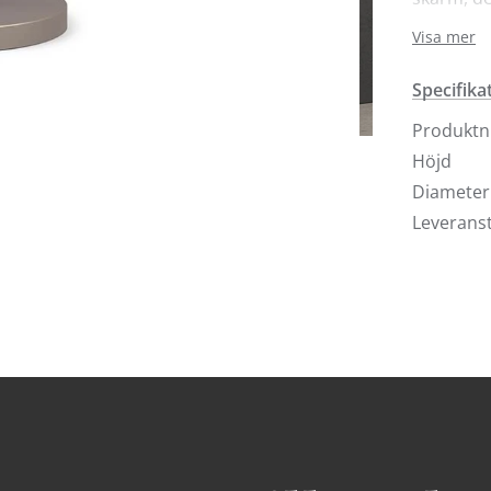
toppdetal
Visa mer
öppna hav
Ingår i s
Specifika
bordslam
Produkt
Sockel: 
Höjd
Sladdläng
Diameter
Ljuskälla 
Leveranst