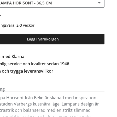
AMPA HORISONT - 36,5 CM
r
ingsvara: 2-3 veckor
Lägg i varukorgen
a med Klarna
lig service och kvalitet sedan 1946
a och trygga leveransvillkor
ing
a Horisont från Belid är skapad med inspiration
staden Varbergs kustnära läge. Lampans design är
rastrik och balanserad med en strikt slimmad
et munblåsta glaset och den aningen svävande