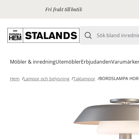
Fri frakt till butik
Möbler & inredning
Utemöbler
Erbjudanden
Varumärke
Hem
Lampor och belysning
Taklampor
BORDSLAMPA HORI