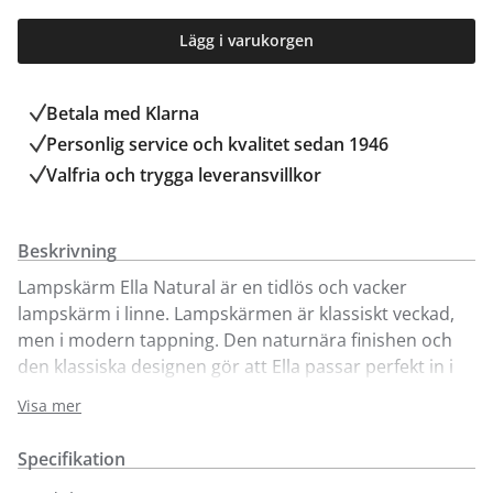
Lägg i varukorgen
Betala med Klarna
Personlig service och kvalitet sedan 1946
Valfria och trygga leveransvillkor
Beskrivning
Lampskärm Ella Natural är en tidlös och vacker
lampskärm i linne. Lampskärmen är klassiskt veckad,
men i modern tappning. Den naturnära finishen och
den klassiska designen gör att Ella passar perfekt in i
det romantiska lantliga köket, men även tillsammans
Visa mer
med en modern och stilren lampfot. Skärmens yttertyg
är i bredvävt linne och innertyget är i ett tätare
Specifikation
linnefoder i samma ton. Visas här i två olika storlekar.