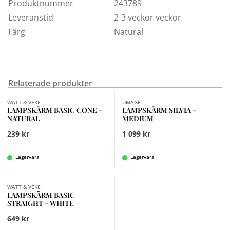
Ringfäste E27
Produktnummer
243789
Leveranstid
2-3 veckor veckor
Färg
Natural
Relaterade produkter
Finns i fler val (2)
Finns i fler val (4)
WATT & VEKE
UMAGE
LAMPSKÄRM BASIC CONE -
LAMPSKÄRM SILVIA -
NATURAL
MEDIUM
239 kr
1 099 kr
Lagervara
Lagervara
Finns i fler val (2)
WATT & VEKE
LAMPSKÄRM BASIC
STRAIGHT - WHITE
649 kr