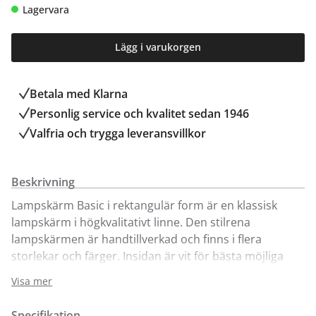
Lagervara
Lägg i varukorgen
Betala med Klarna
Personlig service och kvalitet sedan 1946
Valfria och trygga leveransvillkor
Beskrivning
Lampskärm Basic i rektangulär form är en klassisk
lampskärm i högkvalitativt linne. Den stilrena
lampskärmen är handtillverkad och finns i flera
storlekar och färger. Insidan är vit för bästa möjliga
läsljus och ljusspridning. Basic rektangulär har raka
Visa mer
snitt med ett djup som passar utmärkt för
fönsterbrädan, på en hylla eller ett litet bord.
Specifikation