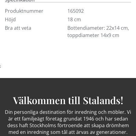
Ringfäste E27.
Produktnummer
165092
Höjd
18 cm
Bra att veta
Bottendiameter: 22x14 cm,
toppdiameter 14x9 cm
;
Välkommen till Stalands!
Din personliga destination för inredning och möbler. Vi
är ett familjeägt företag grundat 1946 och har sedan
dess haft Stockholms förtroende att skapa drömhem
med en inredning som tål att ärvas av generationer.