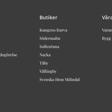
Butiker
Vår
Kungens Kurva
Varu
Södermalm
Bygg 
Sollentuna
edogörelse
Nacka
Täby
Vällingby
Svenska Hem Mölndal