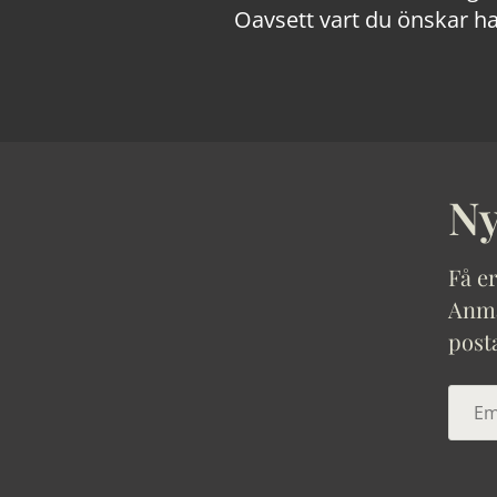
Oavsett vart du önskar ha
Ny
Få er
Anmäl
post