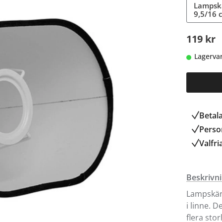
Lampskä
9,5/16 
119 kr
Lagerva
Betal
Person
Valfri
Beskrivn
Lampskärm
i linne. 
flera stor