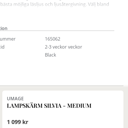
 bästa möjliga läsljus och ljusåtergivning. Välj bland
e modell på skärmen för bordslampor med extra höjd
dd eller mindre storlekar för fönsterbrädan eller ett
ord eller sängbord.
tion
 E27.
nummer
165062
id
2-3 veckor veckor
ndjup och bredd är 14/20 cm, toppdjup och bredd är
Black
, höjd 13 cm
ndjup och bredd är 18/26 cm, toppdjup och bredd är
 höjd 18 cm
ndjup och bredd är 22/33 cm, toppdjup och bredd är
Finns i fler val (4)
 höjd 22 cm
UMAGE
LAMPSKÄRM SILVIA - MEDIUM
1 099 kr