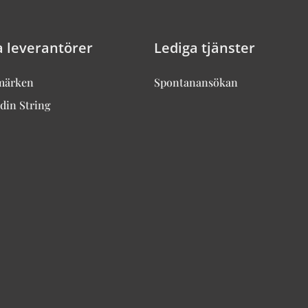
a leverantörer
Lediga tjänster
märken
Spontanansökan
din String