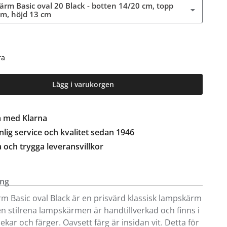
rm Basic oval 20 Black - botten 14/20 cm, topp
cm, höjd 13 cm
ra
Lägg i varukorgen
a med Klarna
lig service och kvalitet sedan 1946
a och trygga leveransvillkor
ing
 Basic oval Black är en prisvärd klassisk lampskärm
Den stilrena lampskärmen är handtillverkad och finns i
lekar och färger. Oavsett färg är insidan vit. Detta för