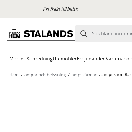
Fri frakt till butik
Möbler & inredning
Utemöbler
Erbjudanden
Varumärke
Hem
Lampor och belysning
Lampskärmar
Lampskärm Basic