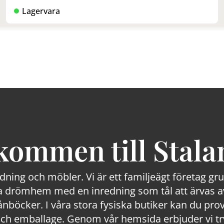
Lagervara
kommen till Stala
edning och möbler. Vi är ett familjeägt företag g
 drömhem med en inredning som tål att ärvas av
lånböcker. I våra stora fysiska butiker kan du prov
 emballage. Genom vår hemsida erbjuder vi trygg