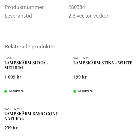
förekomma. Designer Luigi Vittorio Cittadini.
Produktnummer
280384
Leveranstid
2-3 veckor veckor
Ljuskälla ingår ej
Takkopp och lamphäng köpes separat
Sockel E27
Max Watt 15
Relaterade produkter
Finns i fler val (4)
UMAGE
WATT & VEKE
LAMPSKÄRM SILVIA -
LAMPSKÄRM STINA - WHITE
MEDIUM
1 099 kr
199 kr
Lagervara
Lagervara
Finns i fler val (2)
WATT & VEKE
LAMPSKÄRM BASIC CONE -
NATURAL
239 kr