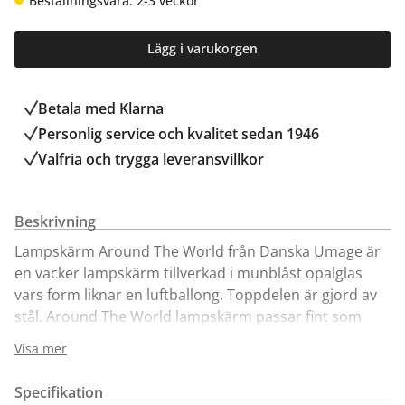
Beställningsvara: 2-3 veckor
Lägg i varukorgen
Betala med Klarna
Personlig service och kvalitet sedan 1946
Valfria och trygga leveransvillkor
Beskrivning
Lampskärm Around The World från Danska Umage är
en vacker lampskärm tillverkad i munblåst opalglas
vars form liknar en luftballong. Toppdelen är gjord av
stål. Around The World lampskärm passar fint som
både golvlampa bredvid soffan och pendellampa i
Visa mer
köket.
Specifikation
Då lampskärmen är handgjord kan mindre variationer