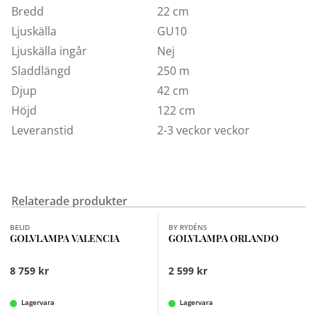
Bredd
22 cm
Ljuskälla
GU10
Ljuskälla ingår
Nej
Sladdlängd
250 m
Djup
42 cm
Höjd
122 cm
Leveranstid
2-3 veckor veckor
Relaterade produkter
Finns i fler val (2)
BELID
BY RYDÉNS
GOLVLAMPA VALENCIA
GOLVLAMPA ORLANDO
8 759 kr
2 599 kr
Lagervara
Lagervara