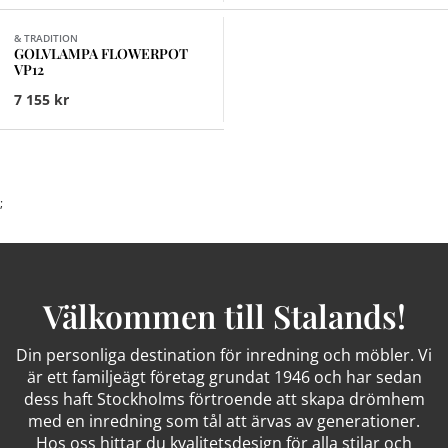
Finns i fler val (3)
& TRADITION
GOLVLAMPA FLOWERPOT
VP12
7 155 kr
;
Välkommen till Stalands!
Din personliga destination för inredning och möbler. Vi
är ett familjeägt företag grundat 1946 och har sedan
dess haft Stockholms förtroende att skapa drömhem
med en inredning som tål att ärvas av generationer.
Hos oss hittar du kvalitetsdesign för alla stilar och