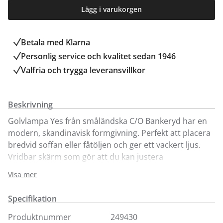
Lägg i varukorgen
Betala med Klarna
Personlig service och kvalitet sedan 1946
Valfria och trygga leveransvillkor
Beskrivning
Golvlampa Yes från småländska C/O Bankeryd har en
modern, skandinavisk formgivning. Perfekt att placera
bredvid soffan eller fåtöljen och ger ett vackert ljus.
Vridbar skärm som gör att du kan justera
ljusriktningen efter önskemål. Säljs här i färgerna svart
Visa mer
och beige för enkelt köp online.
Specifikation
Ingår i serien YES! från C/O Bankeryd där du även hittar
bordslampa och vägglampa.
Produktnummer
249430