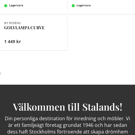
Lagervara
Lagervara
Finns i fler val (3)
BY RYDÉNS
GOLVLAMPA CURVE
1 449 kr
;
Välkommen till Stalands!
Din personliga destination för inredning och möbler. Vi
är ett familjeägt företag grundat 1946 och har sedan
dess haft Stockholms förtroende att skapa drömhem