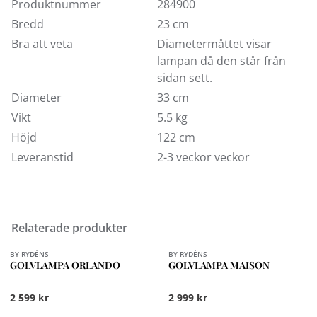
Basen är gjuten.
Produktnummer
284900
Bredd
23 cm
220-240V – 50Hz
Bra att veta
Diametermåttet visar
E27 Max 40 Watt
lampan då den står från
Glödlampa ingår ej
sidan sett.
Sladdlängd 200 cm
Diameter
33 cm
Svart textilsladd
Vikt
5.5 kg
Höjd
122 cm
Leveranstid
2-3 veckor veckor
Relaterade produkter
Finns i fler val (2)
BY RYDÉNS
BY RYDÉNS
GOLVLAMPA ORLANDO
GOLVLAMPA MAISON
2 599 kr
2 999 kr