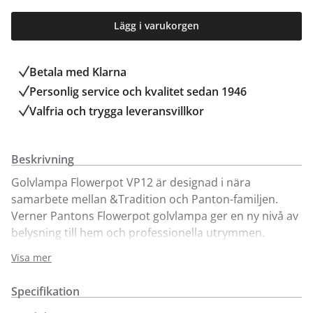
Lägg i varukorgen
Betala med Klarna
Personlig service och kvalitet sedan 1946
Valfria och trygga leveransvillkor
Beskrivning
Golvlampa Flowerpot VP12 är designad i nära
samarbete mellan &Tradition och Panton-familjen.
Verner Pantons Flowerpot golvlampa ger en ny nivå av
belysning till hem och professionella utrymmen.
Flowerpot VP12 har en optimal höjd för både fåtöljer,
Visa mer
soffor och bord.
Tillverkad av målat eller pläterat stål, rostfritt stål och
Specifikation
textilsladd. De två skärmarna är gjorda av spunnet stål.