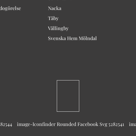
edogörelse
Nacka
Täby
Vällingby
Svenska Hem Mölndal