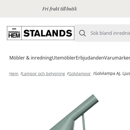
Fri frakt till butik
Möbler & inredning
Utemöbler
Erbjudanden
Varumärke
Hem
Lampor och belysning
Golvlampor
Golvlampa AJ, Lju