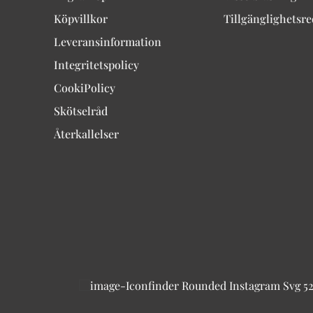
Köpvillkor
Tillgänglighetsr
Leveransinformation
Integritetspolicy
CookiPolicy
Skötselråd
Återkallelser