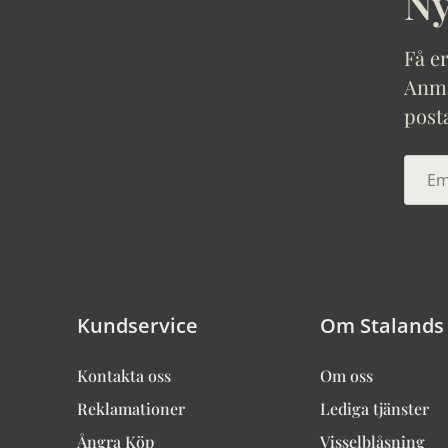
Ny
Få er
Anmäl
post
Kundservice
Om Stalands
Kontakta oss
Om oss
Reklamationer
Lediga tjänster
Ångra Köp
Visselblåsning