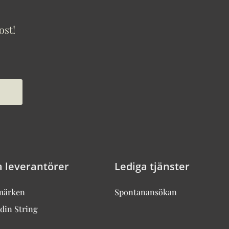
ost!
a leverantörer
Lediga tjänster
märken
Spontanansökan
din String