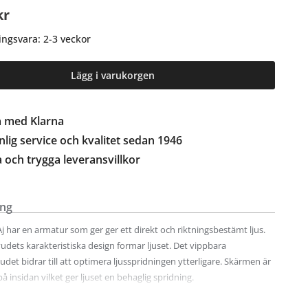
kr
ingsvara: 2-3 veckor
Lägg i varukorgen
a med Klarna
lig service och kvalitet sedan 1946
a och trygga leveransvillkor
ing
 har en armatur som ger ger ett direkt och riktningsbestämt ljus.
dets karakteristiska design formar ljuset. Det vippbara
et bidrar till att optimera ljusspridningen ytterligare. Skärmen är
på insidan vilket ger ljuset en behaglig spridning.
n 2,6 m