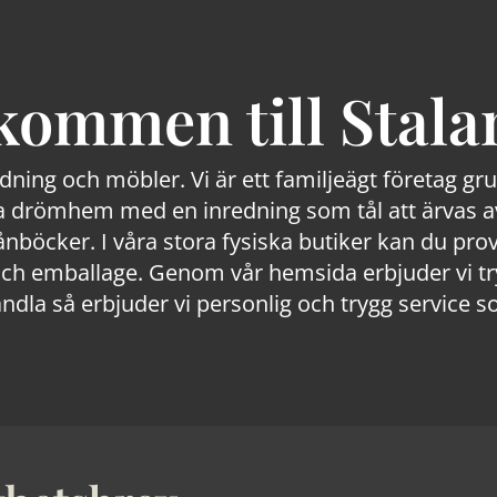
kommen till Stala
edning och möbler. Vi är ett familjeägt företag g
 drömhem med en inredning som tål att ärvas av
lånböcker. I våra stora fysiska butiker kan du prov
 emballage. Genom vår hemsida erbjuder vi trygg
ndla så erbjuder vi personlig och trygg service s