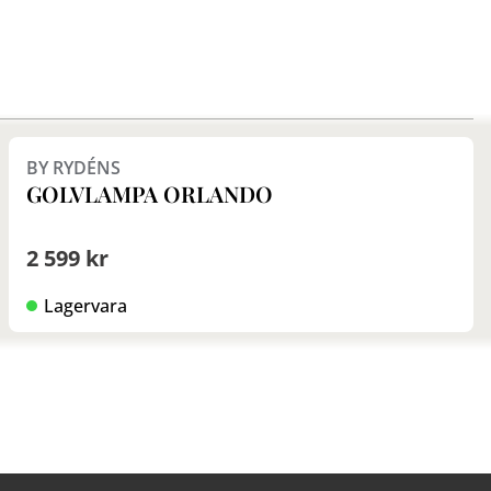
Finns i fler val (2)
BY RYDÉNS
GOLVLAMPA ORLANDO
2 599 kr
Lagervara