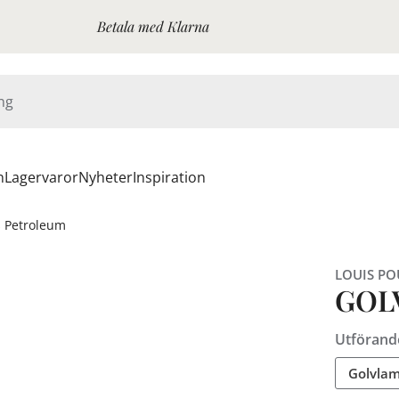
Betala med Klarna
n
Lagervaror
Nyheter
Inspiration
s Petroleum
LOUIS PO
GOL
Utförand
Golvlam