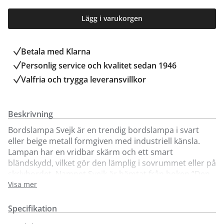
Lägg i varukorgen
Betala med Klarna
Personlig service och kvalitet sedan 1946
Valfria och trygga leveransvillkor
Beskrivning
Bordslampa Svejk är en trendig bordslampa i svart
eller beige metall formgiven med industriell känsla.
Lampan har en vridbar skärm och ett smart
bländskydd, vilket gör den lämplig i sovrummet eller på
skrivbordet. Namnet Svejk är hämtat från boken ”Den
tappre soldaten Svejk”. Lampans konstruktion kan
Visa mer
liknas vid en stolt soldats hållning. Finns i två olika
storlekar.
Specifikation