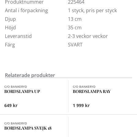
GU10
Produktnummer
225464
Sladdlängd 1,5 m i vit textil
Antal i förpackning
1 styck, pris per styck
Max Watt 7W
Djup
13 cm
Ingen ljuskälla ingår
Höjd
35 cm
Leveranstid
2-3 veckor veckor
Färg
SVART
Relaterade produkter
Finns i fler val (2)
C/O BANKERYD
C/O BANKERYD
BORDSLAMPA UP
BORDSLAMPA RAY
649 kr
1 999 kr
Finns i fler val (2)
C/O BANKERYD
BORDSLAMPA SVEJK 18