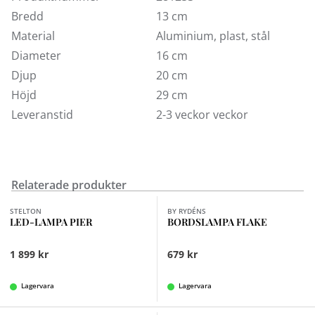
Glödlampa ingår
Bredd
13 cm
IP20
Material
Aluminium, plast, stål
Sladdlängd 1,8 m
Diameter
16 cm
Djup
20 cm
Höjd
29 cm
Leveranstid
2-3 veckor veckor
Relaterade produkter
Finns i fler val (6)
STELTON
BY RYDÉNS
LED-LAMPA PIER
BORDSLAMPA FLAKE
1 899 kr
679 kr
Lagervara
Lagervara