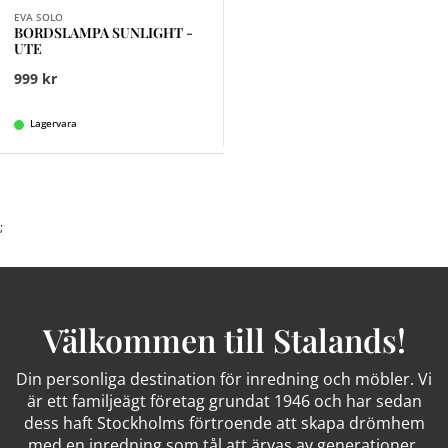
EVA SOLO
BORDSLAMPA SUNLIGHT -
UTE
999 kr
Lagervara
;
Välkommen till Stalands!
Din personliga destination för inredning och möbler. Vi
är ett familjeägt företag grundat 1946 och har sedan
dess haft Stockholms förtroende att skapa drömhem
med en inredning som tål att ärvas av generationer.