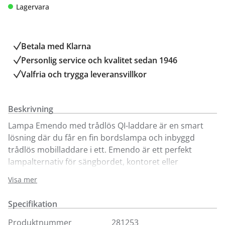
Lagervara
Betala med Klarna
Personlig service och kvalitet sedan 1946
Valfria och trygga leveransvillkor
Beskrivning
Lampa Emendo med trådlös QI-laddare är en smart
lösning där du får en fin bordslampa och inbyggd
trådlös mobilladdare i ett. Emendo är ett perfekt
lampalternativ för sängbordet, kontoret eller
barnrummet som förenar kompromisslös design och
Visa mer
funktionalitet. Lampan är enkel att styra med
touchfunktion på lampstången.
Specifikation
Dimbar
Produktnummer
281253