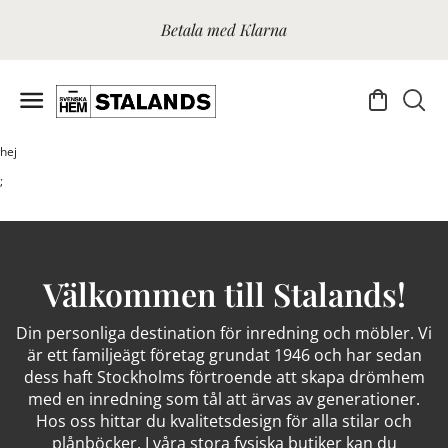
Betala med Klarna
hej
;
Välkommen till Stalands!
Din personliga destination för inredning och möbler. Vi
är ett familjeägt företag grundat 1946 och har sedan
dess haft Stockholms förtroende att skapa drömhem
med en inredning som tål att ärvas av generationer.
Hos oss hittar du kvalitetsdesign för alla stilar och
plånböcker. I våra stora fysiska butiker kan du