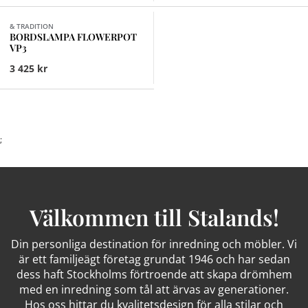
Finns i fler val (3)
& TRADITION
BORDSLAMPA FLOWERPOT
VP3
3 425 kr
;
Välkommen till Stalands!
Din personliga destination för inredning och möbler. Vi
är ett familjeägt företag grundat 1946 och har sedan
dess haft Stockholms förtroende att skapa drömhem
med en inredning som tål att ärvas av generationer.
Hos oss hittar du kvalitetsdesign för alla stilar och