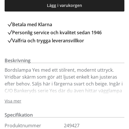
Lägg i varukorgen
Betala med Klarna
Personlig service och kvalitet sedan 1946
Valfria och trygga leveransvillkor
Beskrivning
Bordslampa Yes med ett stilrent, modernt uttryck.
Vridbar skärm som gör att ljuset enkelt kan justeras
efter behov. Säljs här i färgerna svart och beige. Ingår i
C/O Bankeryds serie Yes där du även hittar vägglampa
och bordslampa.
Visa mer
Sockel: GU10 (ljuskälla ingår ej).
Specifikation
Produktnummer
249427