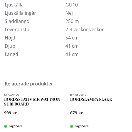
Ljuskälla
GU10
Ljuskälla ingår
Nej
Sladdlängd
250 m
Leveranstid
2-3 veckor veckor
Höjd
54 cm
Djup
41 cm
Längd
41 cm
Relaterade produkter
Finns i fler val (6)
STALANDS
BY RYDÉNS
BORDSSTATIV MR WATTSON
BORDSLAMPA FLAKE
SURFBOARD
999 kr
679 kr
Lagervara
Lagervara