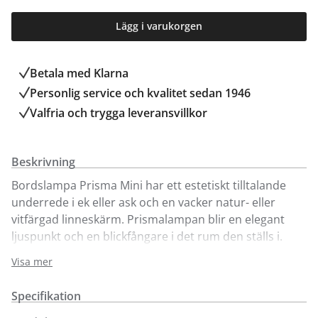
Lägg i varukorgen
Betala med Klarna
Personlig service och kvalitet sedan 1946
Valfria och trygga leveransvillkor
Beskrivning
Bordslampa Prisma Mini har ett estetiskt tilltalande
underrede i ek eller ask och en vacker natur- eller
vitfärgad linneskärm. Prismalampan blir en elegant
ljuspunkt och en blickfångare i det rum den ställs i.
Skärmen har en mjuk design med en grafisk struktur i
Visa mer
stål. Den söta bordslampan har en dimmer på den
textila sladden, vilket gör att du kan variera mellan
Specifikation
mysbelysning och ett starkare allmänljus.