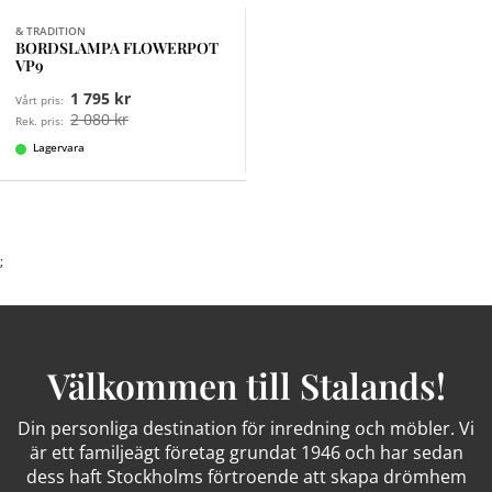
& TRADITION
BORDSLAMPA FLOWERPOT
VP9
1 795 kr
Vårt pris:
2 080 kr
Rek. pris:
Lagervara
;
Välkommen till Stalands!
Din personliga destination för inredning och möbler. Vi
är ett familjeägt företag grundat 1946 och har sedan
dess haft Stockholms förtroende att skapa drömhem