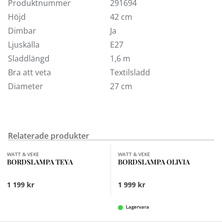
Produktnummer
291694
Höjd
42 cm
Dimbar
Ja
Ljuskälla
E27
Sladdlängd
1,6 m
Bra att veta
Textilsladd
Diameter
27 cm
Relaterade produkter
Finns i fler val (3)
Finns i fler val (2)
WATT & VEKE
WATT & VEKE
BORDSLAMPA TEYA
BORDSLAMPA OLIVIA
1 199 kr
1 999 kr
Lagervara
Finns i fler val (12)