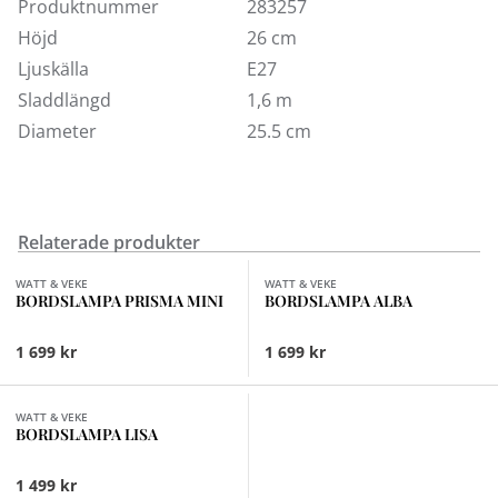
Ljuskälla: ingår ej
Produktnummer
283257
Kabel: 1, 6 m
Höjd
26 cm
Sockel: E27, max 60 W
Ljuskälla
E27
Sladdlängd
1,6 m
Diameter
25.5 cm
Relaterade produkter
Finns i fler val (2)
WATT & VEKE
WATT & VEKE
BORDSLAMPA PRISMA MINI
BORDSLAMPA ALBA
1 699 kr
1 699 kr
WATT & VEKE
BORDSLAMPA LISA
1 499 kr