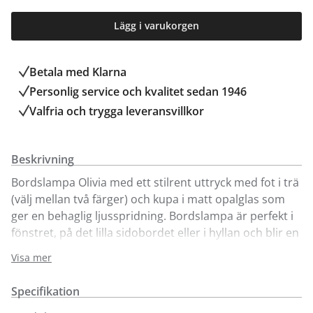
Lägg i varukorgen
Betala med Klarna
Personlig service och kvalitet sedan 1946
Valfria och trygga leveransvillkor
Beskrivning
Bordslampa Olivia med ett stilrent uttryck med fot i trä
(välj mellan två färger) och kupa i matt opalglas som
ger en behaglig ljusspridning. Bordslampa är perfekt i
fönstret, på det lilla sidobordet eller i hyllan och blir en
vacker detalj i hemmet.
Visa mer
Svart textilsladd med dimmer vilket gör att du enkelt
kan justera ljusstyrkan.
Specifikation