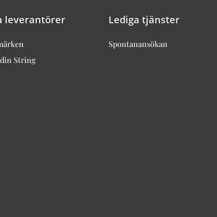
a leverantörer
Lediga tjänster
märken
Spontanansökan
din String