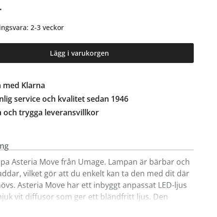
r
ingsvara: 2-3 veckor
Lägg i varukorgen
a med Klarna
lig service och kvalitet sedan 1946
a och trygga leveransvillkor
ing
pa Asteria Move från Umage. Lampan är bärbar och
laddar, vilket gör att du enkelt kan ta den med dit där
hövs. Asteria Move har ett inbyggt anpassat LED-ljus
uk vit diffusor som ger ett bländfritt ljus. Den
designen i aluminium och dess fot i mässing ger ett