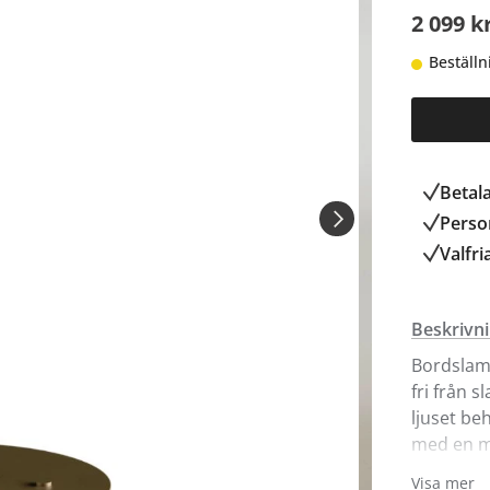
2 099 k
Beställn
Betal
Person
Valfri
Beskrivn
Bordslam
fri från s
ljuset be
med en mj
eleganta 
Visa mer