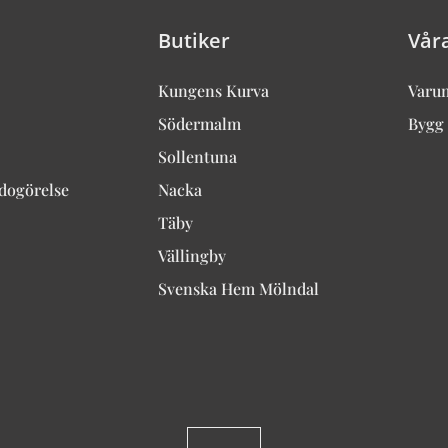
Butiker
Vår
Kungens Kurva
Varu
Södermalm
Bygg 
Sollentuna
edogörelse
Nacka
Täby
Vällingby
Svenska Hem Mölndal