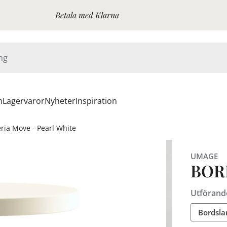
Betala med Klarna
n
Lagervaror
Nyheter
Inspiration
ria Move - Pearl White
UMAGE
BOR
Utförand
Bordsla