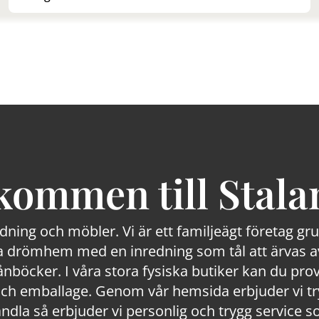
kommen till Stala
edning och möbler. Vi är ett familjeägt företag g
 drömhem med en inredning som tål att ärvas av
lånböcker. I våra stora fysiska butiker kan du prov
 emballage. Genom vår hemsida erbjuder vi trygg
ndla så erbjuder vi personlig och trygg service s