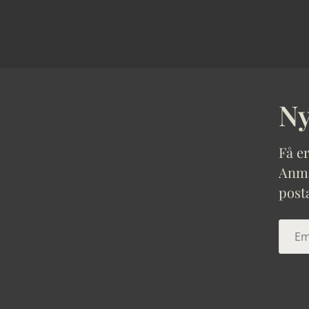
Ny
Få er
Anmäl
post