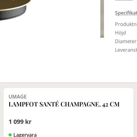
sofistiker
olika fär
Specifika
Asteria M
Produkt
genom kna
Höjd
35 timmar
Diameter
valfri Qi
Leveranst
den medf
Finns i fler val (3)
UMAGE
LAMPFOT SANTÉ CHAMPAGNE, 42 CM
1 099 kr
Lagervara