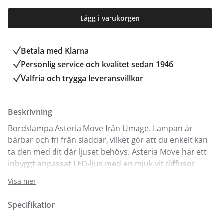
Lägg i varukorgen
Betala med Klarna
Personlig service och kvalitet sedan 1946
Valfria och trygga leveransvillkor
Beskrivning
Bordslampa Asteria Move från Umage. Lampan är
bärbar och fri från sladdar, vilket gör att du enkelt kan
ta den med dit där ljuset behövs. Asteria Move har ett
inbyggt anpassat LED-ljus med en mjuk vit diffusor
som ger ett bländfritt ljus. Den eleganta designen i
Visa mer
aluminium och dess fot i mässing ger ett sofistikerat
uttryck. Asteria är en tidlös lampa som finns i 11 olika
Specifikation
färger. Vi visare här fem utav dem.