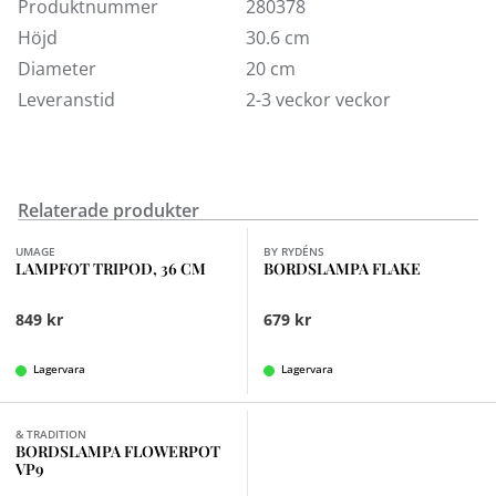
Produktnummer
280378
Asteria Move har fyra ljusintensitetsnivåer som kan
Höjd
30.6 cm
justeras genom knappen på lampfoten. Batteriets
Diameter
20 cm
livslängd är upp till 35 timmar och det kan enkelt
Leveranstid
2-3 veckor veckor
laddas genom att placera det på valfri Qi-
laddningsenhet som Unifier från Umage eller med den
medföljande USB-kabeln. Design Søren Ravn
Christensen.
Relaterade produkter
Finns i fler val (2)
Finns i fler val (6)
UMAGE
BY RYDÉNS
LAMPFOT TRIPOD, 36 CM
BORDSLAMPA FLAKE
849 kr
679 kr
Lagervara
Lagervara
Finns i fler val (12)
& TRADITION
BORDSLAMPA FLOWERPOT
VP9