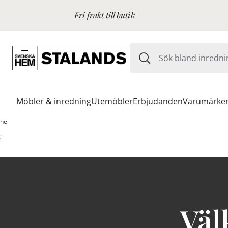
Fri frakt till butik
Möbler & inredning
Utemöbler
Erbjudanden
Varumärke
hej
;
Väl