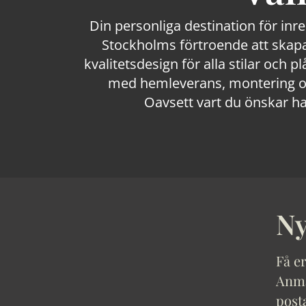
Din personliga destination för inr
Stockholms förtroende att skapa
kvalitetsdesign för alla stilar och p
med hemleverans, montering och
Oavsett vart du önskar ha
Ny
Få er
Anmäl
post