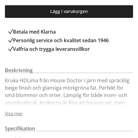
Lägg i varukorgen
Betala med Klarna
Personlig service och kvalitet sedan 1946
Valfria och trygga leveransvillkor
Beskrivning
Kruka HDLima från House Doctor i järn med spräcklig
beige finish och glansiga mörkgröna fat. Perfekt för
små blommor och örter. Lämplig för både inom- och
utomhusbruk. Krukorna är fina att ha som set, men
säljes här var för sig.
Visa mer
Krukorna går att köpa online och i vår butik i Kungens
Specifikation
Kurva. Välkommen in!