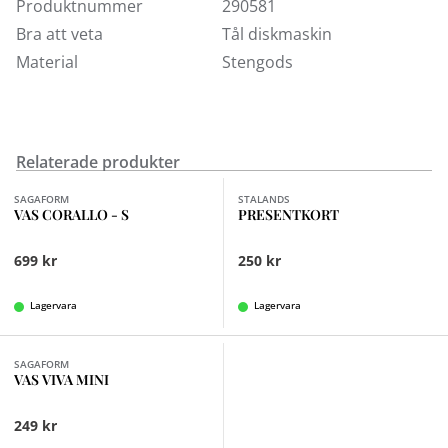
Produktnummer
290581
Krukan går att köpa i vår butik i Kungens Kurva samt
Bra att veta
Tål diskmaskin
online. Välkommen in!
Material
Stengods
Relaterade produkter
Finns i fler val (3)
SAGAFORM
STALANDS
VAS CORALLO - S
PRESENTKORT
699 kr
250 kr
Lagervara
Lagervara
Finns i fler val (2)
SAGAFORM
VAS VIVA MINI
249 kr