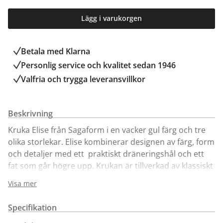
Lägg i varukorgen
Betala med Klarna
Personlig service och kvalitet sedan 1946
Valfria och trygga leveransvillkor
Beskrivning
Kruka Elise från Sagaform i en vacker gul färg och tre
olika storlekar. Elise kombinerar designen av färg, form
och detaljer med ett praktiskt dräneringshål och ett
fat som går högre upp. Krukan är tillverkad av klassiskt
stengods. Med sin mjuka runda form, sitt enkla raka
Visa mer
snitt och sin vackra färg blir Elise ett blickfång i
rummet. De minsta krukorna passar fint för odling av
Specifikation
örter. Finns även i gul färg.