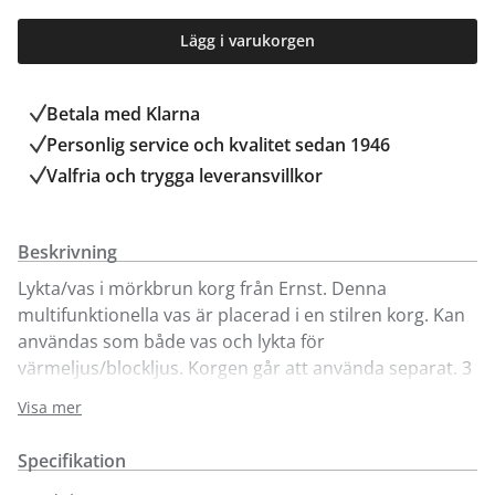
Lägg i varukorgen
Betala med Klarna
Personlig service och kvalitet sedan 1946
Valfria och trygga leveransvillkor
Beskrivning
Lykta/vas i mörkbrun korg från Ernst. Denna
multifunktionella vas är placerad i en stilren korg. Kan
användas som både vas och lykta för
värmeljus/blockljus. Korgen går att använda separat. 3
olika storlekar.
Visa mer
Lyktorna går att köpa online och i vår butik i Kungens
Specifikation
Kurva. Välkommen in!