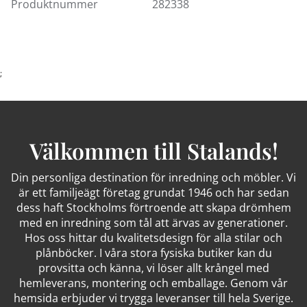
Sollentunas inredningsavdelningar. Storlek och färg
Produktnummer
282338
kan variera i sortimentet. Välkommen in!
;
Välkommen till Stalands!
Din personliga destination för inredning och möbler. Vi
är ett familjeägt företag grundat 1946 och har sedan
dess haft Stockholms förtroende att skapa drömhem
med en inredning som tål att ärvas av generationer.
Hos oss hittar du kvalitetsdesign för alla stilar och
plånböcker. I våra stora fysiska butiker kan du
provsitta och känna, vi löser allt krångel med
hemleverans, montering och emballage. Genom vår
hemsida erbjuder vi trygga leveranser till hela Sverige.