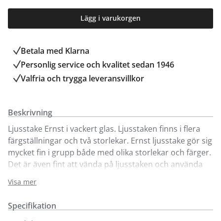
Lägg i varukorgen
Betala med Klarna
Personlig service och kvalitet sedan 1946
Valfria och trygga leveransvillkor
Beskrivning
Ljusstake Ernst i vackert glas. Ljusstaken finns i flera
färgställningar och två storlekar. Ernst ljusstake gör sig
mycket fin i grupp både med olika storlekar och färger.
Det är även fint att vända på ljusstaken och använda
den som vas. Den mindre ljusstaken mäter 5,5x7 cm
Visa mer
och den större 7x9 cm.
Specifikation
Dessa ljusstakar finns att köpa på Kungens Kurva- och